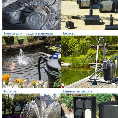
Пленка для пруда и водоема
Насосы
Фильтры
Водные пылесосы