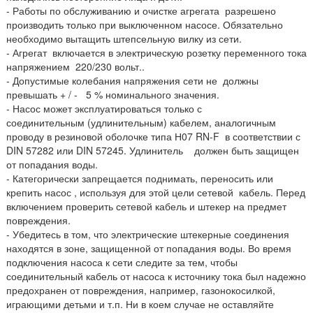
-
Работы по обслуживанию и очистке агрегата разрешено
производить только при выключенном насосе. Обязательно
необходимо вытащить штепсельную вилку из сети.
-
Агрегат включается в электрическую розетку переменного тока
напряжением 220/230 вольт..
-
Допустимые колебания напряжения сети не должны
превышать
+ / - 5 % номинального значения.
- Насос может эксплуатироваться только с
соединительным
(удлинительным) кабелем, аналогичным
проводу в резиновой оболочке типа Н07 RN-F в соответствии с
DIN 57282 или DIN 57245.
Удлинитель должен быть защищен
от попадания воды.
-
Категорически запрещается поднимать, переносить или
крепить насос , используя для этой цели сетевой кабель. Перед
включением проверить сетевой кабель и штекер на предмет
повреждения.
- Убедитесь в том, что электрические штекерные соединения
находятся в зоне, защищенной от попадания воды. Во время
подключения насоса к сети следите за тем, чтобы
соединительный кабель от насоса к источнику тока был надежно
предохранен от повреждения, например, газонокосилкой,
играющими детьми и т.п.
Ни в коем случае не оставляйте