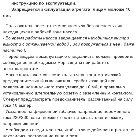
инструкцию по эксплуатации.
Запрещается эксплуатация агрегата лицам моложе 16
лет
.
-
Пользователь несет ответственность за безопасность лиц,
находящихся в рабочей зоне насоса.
-
Во время работы насоса запрещается находиться внутри
емкости с откачиваемой водой , или погружаться в нее , даже
частично !.
-
Перед вводом в эксплуатацию специалисты должны проверить
соблюдение необходимых мер защиты при работе с
электроагрегатом.
-
Насос подключается к сети только через
автоматический
предохранительный выключатель, срабатывающий при
появлении номинального тока утечки до 10 мА, и правильно
установленную
штепсельную розетку с заземленным контактом.
Следует предусмотреть предохранитель, рассчитанный на силу
тока 10 ампер.
-
Указанное на фирменной табличке напряжение переменного
тока 220/230 вольт должно соответствовать фактическому
напряжению сети.
-
Необходимо следить за тем, чтобы в зоне действия агрегата не
находились посторонние лица и дети.