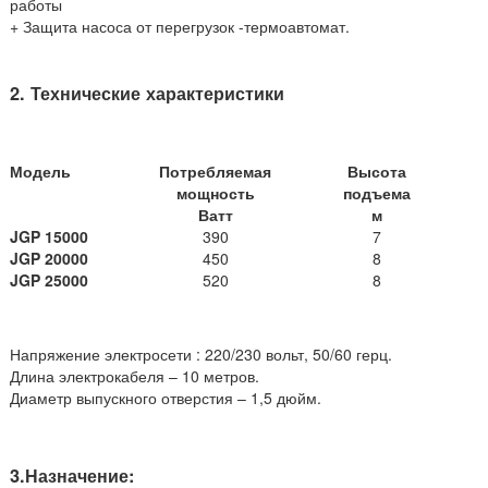
работы
+ Защита насоса от перегрузок -термоавтомат.
2. Технические характеристики
Модель
Потребляемая
Высота
мощность
подъема
Ватт
м
J
G
P
15000
390
7
J
G
P
20000
450
8
J
G
P
25000
520
8
Напряжение электросети : 220/230 вольт, 50/60 герц.
Длина электрокабеля – 10 метров.
Диаметр выпускного отверстия – 1,5 дюйм.
3.Назначение: