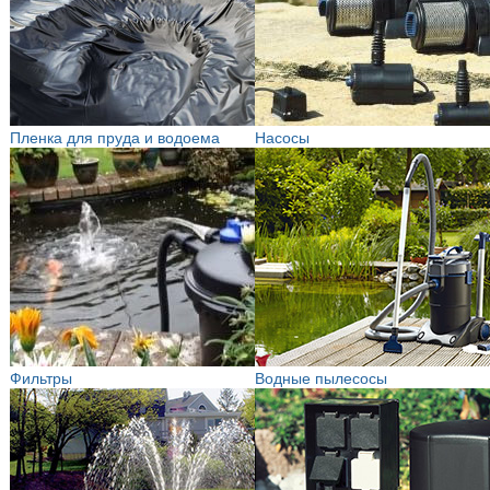
Пленка для пруда и водоема
Насосы
Фильтры
Водные пылесосы