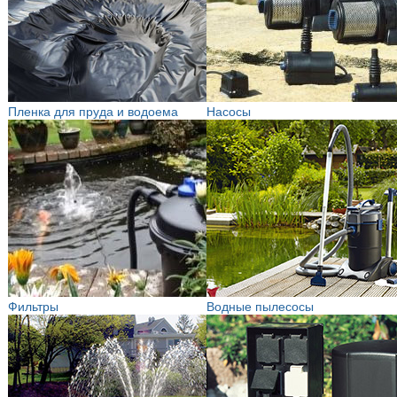
Пленка для пруда и водоема
Насосы
Фильтры
Водные пылесосы