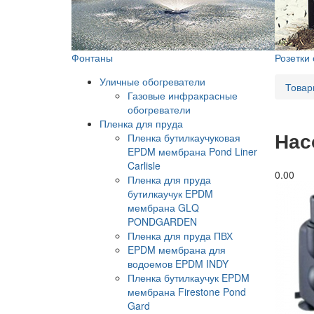
Фонтаны
Розетки
Уличные обогреватели
Товар
Газовые инфракрасные
обогреватели
Пленка для пруда
Нас
Пленка бутилкаучуковая
EPDM мембрана Pond Liner
Carlisle
0.0
0
Пленка для пруда
бутилкаучук EPDM
мембрана GLQ
PONDGARDEN
Пленка для пруда ПВХ
EPDM мембрана для
водоемов EPDM INDY
Пленка бутилкаучук EPDM
мембрана Firestone Pond
Gard