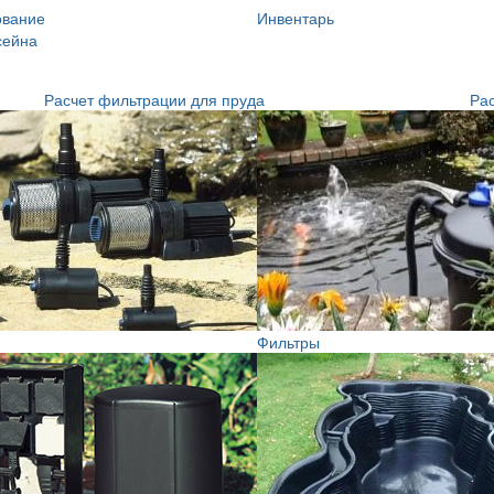
ование
Инвентарь
сейна
Расчет фильтрации для пруда
Рас
Фильтры