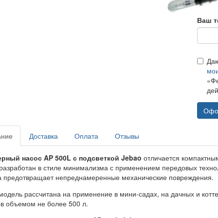
Ваш т
Да
мо
«Фе
дей
Офо
ание
Доставка
Оплата
Отзывы
рный насос AP 500L с подсветкой Jebao
отличается компактны
разработан в стиле минимализма с применением передовых технол
а предотвращает непреднамеренные механические повреждения.
модель рассчитана на применение в мини-садах, на дачных и котт
в объемом не более 500 л.