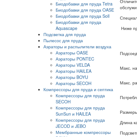
Отличит
Биодобавки для пруда Tetra
обслужи
Биодобавки для пруда OASE
Биодобавки для пруда Soll
Специал
Биодобавки для пруда
Aquascape
Ниже пр
Подсветка для пруда
Пылесос для пруда
Аэраторы и распылители воздуха
Аэраторы OASE
Подсоед
Аэраторы PONTEC
Аэраторы VELDA
Макс. н
Аэраторы HAILEA
Аэраторы BOYU
Макс. ра
Аэраторы SECOH
Компрессоры для пруда и септика
Компрессоры для пруда
Потребл
SECOH
Компрессоры для пруда
Размеры,
SunSun и HAILEA
Компрессоры для пруда
Длина к
JECOD и JEBO
Мембранные компрессоры
Подсветк