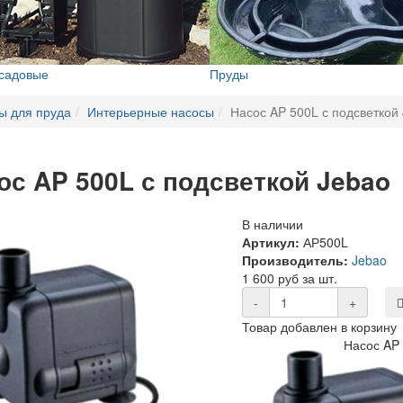
 садовые
Пруды
ы для пруда
Интерьерные насосы
Насос AP 500L с подсветкой
ос AP 500L с подсветкой Jebao
В наличии
Артикул:
АР500L
Производитель:
Jebao
1 600 руб за шт.
-
+
Товар добавлен в корзину
Насос AP 