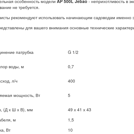
ельная особенность модели
AP 500L Jebao
- неприхотливость в э
вание не требуется.
исты рекомендуют использовать начинающим садоводам именно э
едставлены для вашего внимания основные технические характер
инение патрубка
G 1/2
апор воды, м
0,7
сход, л/ч
400
яемая мощность, Вт
5
 (Д х Ш х В), мм
49 х 41 х 43
абеля, м
1,5
а, Вт
10