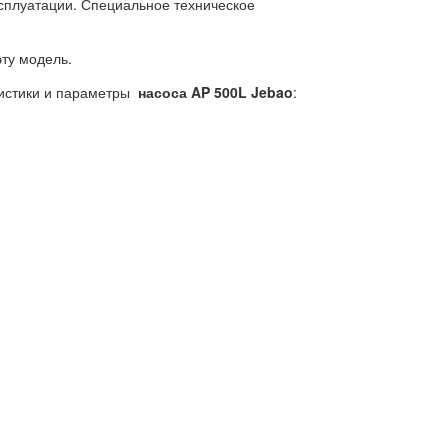
ксплуатации. Специальное техническое
ту модель.
истики и параметры
насоса
AP 500L Jebao
: