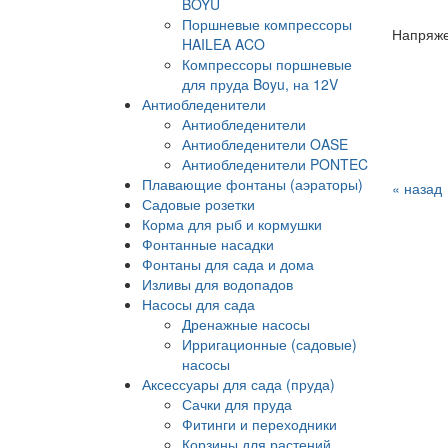
BOYU
Поршневые компрессоры
Напряже
HAILEA ACO
Компрессоры поршневые
для пруда Boyu, на 12V
Антиобледенители
Антиобледенители
Антиобледенители OASE
Антиобледенители PONTEC
Плавающие фонтаны (аэраторы)
« назад
Садовые розетки
Корма для рыб и кормушки
Фонтанные насадки
Фонтаны для сада и дома
Изливы для водопадов
Насосы для сада
Дренажные насосы
Ирригационные (садовые)
насосы
Аксессуары для сада (пруда)
Сачки для пруда
Фитинги и переходники
Корзины для растений