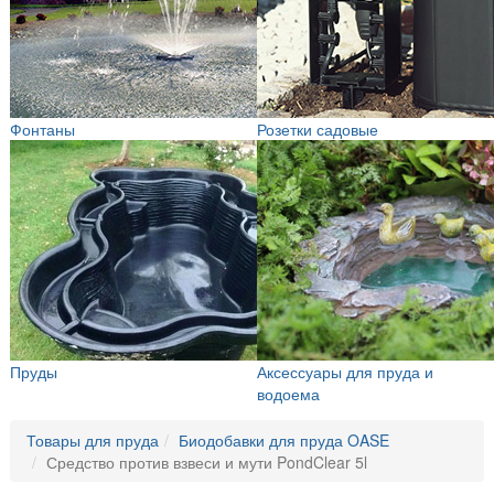
Фонтаны
Розетки садовые
Пруды
Аксессуары для пруда и
водоема
Товары для пруда
Биодобавки для пруда OASE
Средство против взвеси и мути PondClear 5l