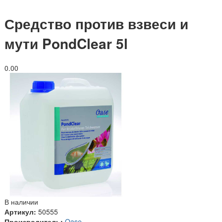
Средство против взвеси и
мути PondClear 5l
0.0
0
В наличии
Артикул:
50555
Производитель:
Oase