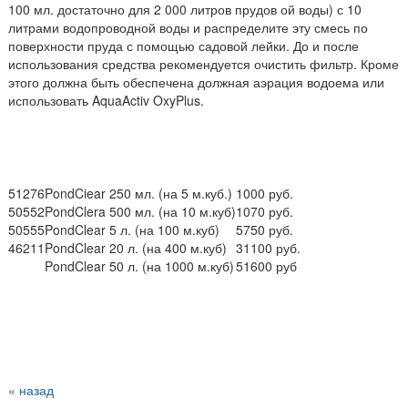
100 мл. достаточно для 2 000 литров прудов ой воды) с 10
литрами водопроводной воды и распределите эту смесь по
поверхности пруда с помощью садовой лейки. До и после
использования средства рекомендуется очистить фильтр. Кроме
этого должна быть обеспечена должная аэрация водоема или
использовать AquaActiv OxyPlus.
51276
PondCiear 250 мл. (на 5 м.куб.)
1000 руб.
50552
PondClera 500 мл. (на 10 м.куб)
1070 руб.
50555
PondClear 5 л. (на 100 м.куб)
5750 руб.
46211
PondClear 20 л. (на 400 м.куб)
31100 руб.
PondClear 50 л. (на 1000 м.куб)
51600 руб
« назад