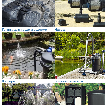
Пленка для пруда и водоема
Насосы
Фильтры
Водные пылесосы