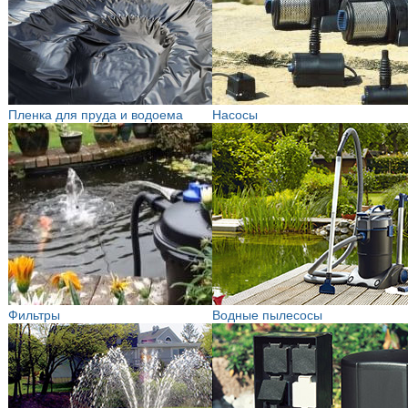
Пленка для пруда и водоема
Насосы
Фильтры
Водные пылесосы