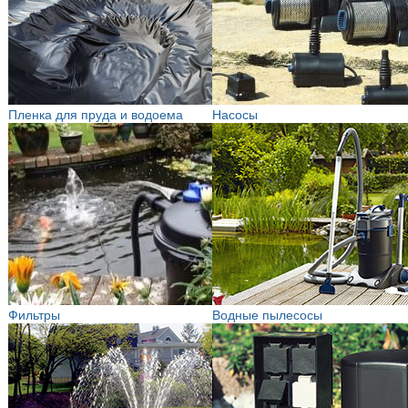
Пленка для пруда и водоема
Насосы
Фильтры
Водные пылесосы