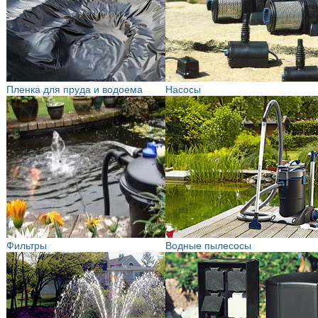
Пленка для пруда и водоема
Насосы
Фильтры
Водные пылесосы