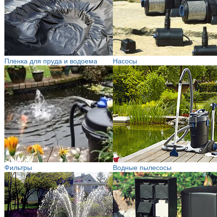
Пленка для пруда и водоема
Насосы
Фильтры
Водные пылесосы