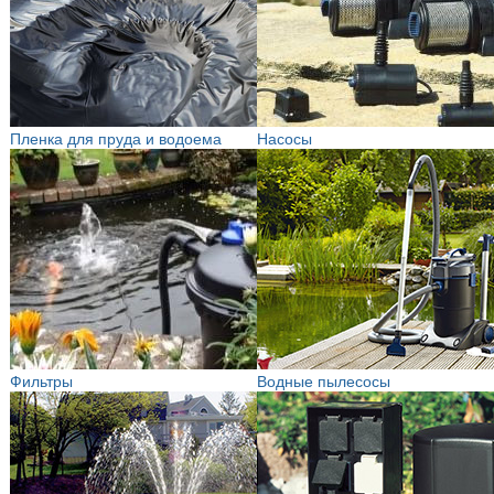
Пленка для пруда и водоема
Насосы
Фильтры
Водные пылесосы