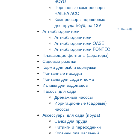
BOYU
Поршневые компрессоры
HAILEA ACO
Компрессоры поршневые
для пруда Boyu, на 12V
« назад
Антиобледенители
Антиобледенители
Антиобледенители OASE
Антиобледенители PONTEC
Плавающие фонтаны (аэраторы)
Садовые розетки
Корма для рыб и кормушки
Фонтанные насадки
Фонтаны для сада и дома
Изливы для водопадов
Насосы для сада
Дренажные насосы
Ирригационные (садовые)
насосы
Аксессуары для сада (пруда)
Сачки для пруда
Фитинги и переходники
Корзины для растений