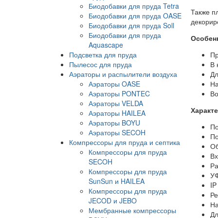
Биодобавки для пруда Tetra
Также п
Биодобавки для пруда OASE
декорир
Биодобавки для пруда Soll
Биодобавки для пруда
Особен
Aquascape
Подсветка для пруда
Пр
Пылесос для пруда
В 
Аэраторы и распылители воздуха
Дл
Аэраторы OASE
На
Аэраторы PONTEC
Во
Аэраторы VELDA
Характе
Аэраторы HAILEA
Аэраторы BOYU
По
Аэраторы SECOH
По
Компрессоры для пруда и септика
Об
Компрессоры для пруда
Вх
SECOH
Ра
Компрессоры для пруда
УФ
SunSun и HAILEA
IP
Компрессоры для пруда
Ре
JECOD и JEBO
На
Мембранные компрессоры
Дл