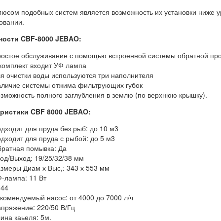
люсом подобных систем является возможность их установки ниже у
овании.
ности CBF-8000 JEBAO:
остое обслуживание с помощью встроенной системы обратной пр
комплект входит УФ лампа
я очистки воды используются три наполнителя
личие системы отжима фильтрующих губок
зможность полного заглубления в землю (по верхнюю крышку).
ристики CBF 8000 JEBAO:
дходит для пруда без рыб: до 10 м3
дходит для пруда с рыбой: до 5 м3
ратная помывка: Да
од/Выход: 19/25/32/38 мм
змеры Диам х Выс,: 343 х 553 мм
-лампа: 11 Вт
 44
комендуемый насос: от 4000 до 7000 л/ч
пряжение: 220/50 В/Гц
ина каьеля: 5м.