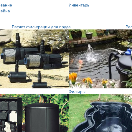
ование
Инвентарь
сейна
Расчет фильтрации для пруда
Рас
Фильтры