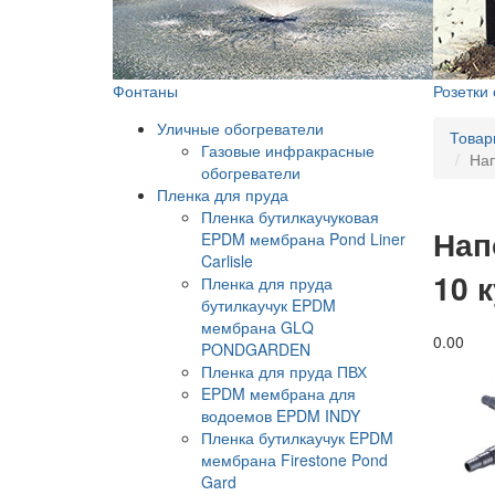
Фонтаны
Розетки
Уличные обогреватели
Товар
Газовые инфракрасные
Нап
обогреватели
Пленка для пруда
Пленка бутилкаучуковая
Нап
EPDM мембрана Pond Liner
Carlisle
10 
Пленка для пруда
бутилкаучук EPDM
мембрана GLQ
0.0
0
PONDGARDEN
Пленка для пруда ПВХ
EPDM мембрана для
водоемов EPDM INDY
Пленка бутилкаучук EPDM
мембрана Firestone Pond
Gard