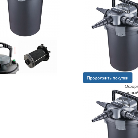
водоема 
кубов)
Продолжить покупки
Оформ
Напорный
водоема 
кубов)