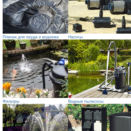
Пленка для пруда и водоема
Насосы
Фильтры
Водные пылесосы