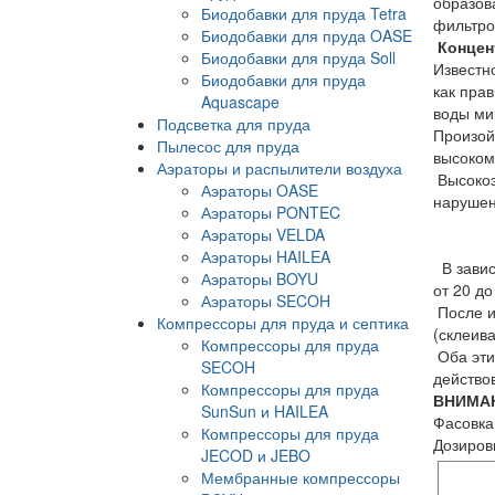
образов
Биодобавки для пруда Tetra
фильтро
Биодобавки для пруда OASE
Концент
Биодобавки для пруда Soll
Известн
Биодобавки для пруда
как пра
Aquascape
воды ми
Подсветка для пруда
Произой
Пылесос для пруда
высоком
Аэраторы и распылители воздуха
Высокоэ
Аэраторы OASE
нарушен
Аэраторы PONTEC
Аэраторы VELDA
Аэраторы HAILEA
В завис
Аэраторы BOYU
от 20 до
Аэраторы SECOH
После и
Компрессоры для пруда и септика
(склеив
Компрессоры для пруда
Оба эти
SECOH
действов
Компрессоры для пруда
ВНИМА
SunSun и HAILEA
Фасовка 
Компрессоры для пруда
Дозиров
JECOD и JEBO
Мембранные компрессоры