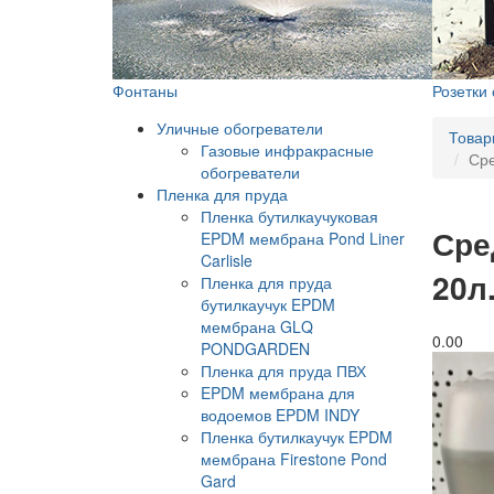
Фонтаны
Розетки
Уличные обогреватели
Товар
Газовые инфракрасные
Сре
обогреватели
Пленка для пруда
Пленка бутилкаучуковая
Сре
EPDM мембрана Pond Liner
Carlisle
20л
Пленка для пруда
бутилкаучук EPDM
мембрана GLQ
0.0
0
PONDGARDEN
Пленка для пруда ПВХ
EPDM мембрана для
водоемов EPDM INDY
Пленка бутилкаучук EPDM
мембрана Firestone Pond
Gard