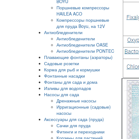
BOYU
Поршневые компрессоры
HAILEA ACO
Компрессоры поршневые
для пруда Boyu, на 12V
Антиобледенители
Антиобледенители
Антиобледенители OASE
Антиобледенители PONTEC
Плавающие фонтаны (аэраторы)
Садовые розетки
Корма для рыб и кормушки
Фонтанные насадки
Фонтаны для сада и дома
Изливы для водопадов
Насосы для сада
Дренажные насосы
Ирригационные (садовые)
насосы
Аксессуары для сада (пруда)
Сачки для пруда
Фитинги и переходники
Корзины для растений