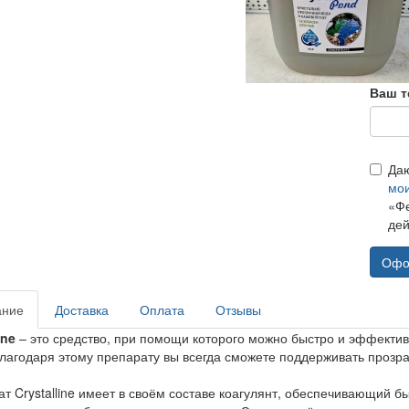
Ваш т
Да
мо
«Фе
дей
Офо
ание
Доставка
Оплата
Отзывы
ine
– это средство, при помощи которого можно быстро и эффектив
Благодаря этому препарату вы всегда сможете поддерживать прозр
т Crystalline имеет в своём составе коагулянт, обеспечивающий б