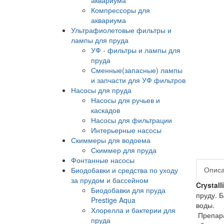
Компрессоры для
аквариума
Ультрафиолетовые фильтры и
лампы для пруда
УФ - фильтры и лампы для
пруда
Сменные(запасные) лампы
и запчасти для УФ фильтров
Насосы для пруда
Насосы для ручьев и
каскадов
Насосы для фильтрации
Интерьерные насосы
Скиммеры для водоема
Скиммер для пруда
Фонтанные насосы
Опис
Биодобавки и средства по уходу
за прудом и бассейном
Crystall
Биодобавки для пруда
пруду. 
Prestige Aqua
воды.
Хлорелла и бактерии для
Препара
пруда