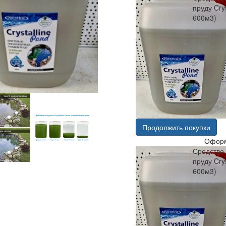
пруду Crys
600м3)
Продолжить покупки
Оформ
Средство 
пруду Crys
600м3)