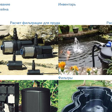
ование
Инвентарь
сейна
Расчет фильтрации для пруда
Рас
Фильтры