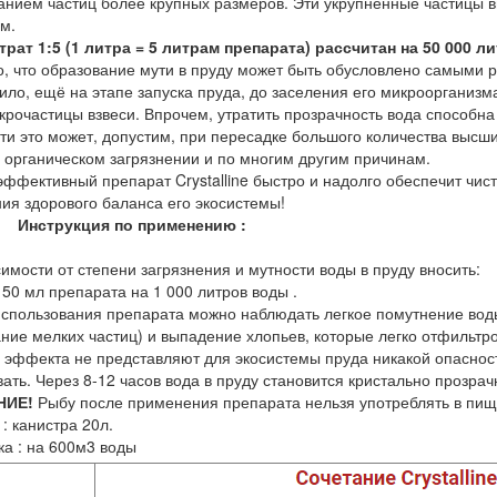
анием частиц более крупных размеров. Эти укрупнённые частицы 
м.
рат 1:5 (1 литра = 5 литрам препарата) рассчитан на 50 000 л
о, что образование мути в пруду может быть обусловлено самыми
вило, ещё на этапе запуска пруда, до заселения его микроорганиз
крочастицы взвеси. Впрочем, утратить прозрачность вода способн
ти это может, допустим, при пересадке большого количества высш
 органическом загрязнении и по многим другим причинам.
ффективный препарат Crystalline быстро и надолго обеспечит чист
ия здорового баланса его экосистемы!
Инструкция по применению :
имости от степени загрязнения и мутности воды в пруду вносить:
 50 мл препарата на 1 000 литров воды .
спользования препарата можно наблюдать легкое помутнение воды 
ание мелких частиц) и выпадение хлопьев, которые легко отфиль
 эффекта не представляют для экосистемы пруда никакой опасност
ать. Через 8-12 часов вода в пруду становится кристально прозра
НИЕ!
Рыбу после применения препарата нельзя употреблять в пищ
: канистра 20л.
ка : на 600м3 воды