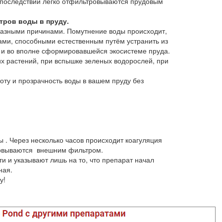
впоследствии легко отфильтровываются прудовым
итров воды в пруду.
 разными причинами. Помутнение воды происходит,
мами, способными естественным путём устранить из
а и во вполне сформировавшейся экосистеме пруда.
их растений, при вспышке зеленых водорослей, при
оту и прозрачность воды в вашем пруду без
. Через несколько часов происходит коагуляция
тровываются внешним фильтром.
и и указывают лишь на то, что препарат начал
чная.
у!