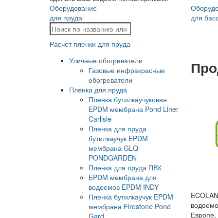
Оборудование
Оборуд
для пруда
для бас
Расчет пленки для пруда
Уличные обогреватели
Про
Газовые инфракрасные
обогреватели
Пленка для пруда
Пленка бутилкаучуковая
EPDM мембрана Pond Liner
Carlisle
Пленка для пруда
бутилкаучук EPDM
мембрана GLQ
PONDGARDEN
Пленка для пруда ПВХ
EPDM мембрана для
водоемов EPDM INDY
ECOLAN 
Пленка бутилкаучук EPDM
водоемо
мембрана Firestone Pond
Европе,
Gard