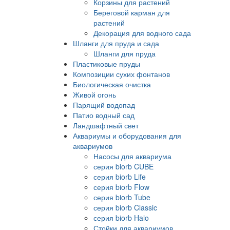
Корзины для растений
Береговой карман для
растений
Декорация для водного сада
Шланги для пруда и сада
Шланги для пруда
Пластиковые пруды
Композиции сухих фонтанов
Биологическая очистка
Живой огонь
Парящий водопад
Патио водный сад
Ландшафтный свет
Аквариумы и оборудования для
аквариумов
Насосы для аквариума
серия biorb CUBE
серия biorb Life
серия biorb Flow
серия biorb Tube
серия biorb Classic
серия biorb Halo
Стойки для аквариумов