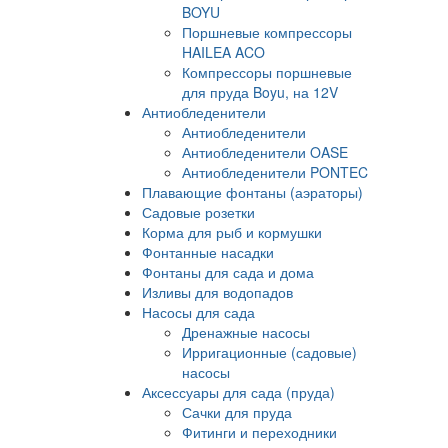
BOYU
Поршневые компрессоры
HAILEA ACO
Компрессоры поршневые
для пруда Boyu, на 12V
Антиобледенители
Антиобледенители
Антиобледенители OASE
Антиобледенители PONTEC
Плавающие фонтаны (аэраторы)
Садовые розетки
Корма для рыб и кормушки
Фонтанные насадки
Фонтаны для сада и дома
Изливы для водопадов
Насосы для сада
Дренажные насосы
Ирригационные (садовые)
насосы
Аксессуары для сада (пруда)
Сачки для пруда
Фитинги и переходники