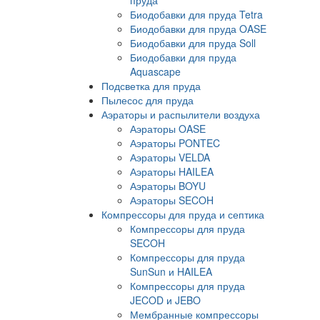
Биодобавки для пруда Tetra
Биодобавки для пруда OASE
Биодобавки для пруда Soll
Биодобавки для пруда
Aquascape
Подсветка для пруда
Пылесос для пруда
Аэраторы и распылители воздуха
Аэраторы OASE
Аэраторы PONTEC
Аэраторы VELDA
Аэраторы HAILEA
Аэраторы BOYU
Аэраторы SECOH
Компрессоры для пруда и септика
Компрессоры для пруда
SECOH
Компрессоры для пруда
SunSun и HAILEA
Компрессоры для пруда
JECOD и JEBO
Мембранные компрессоры