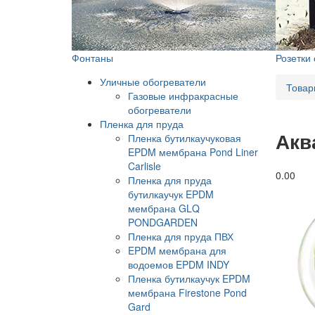
Фонтаны
Розетки
Уличные обогреватели
Товар
Газовые инфракрасные
обогреватели
Пленка для пруда
Акв
Пленка бутилкаучуковая
EPDM мембрана Pond Liner
Carlisle
0.0
0
Пленка для пруда
бутилкаучук EPDM
мембрана GLQ
PONDGARDEN
Пленка для пруда ПВХ
EPDM мембрана для
водоемов EPDM INDY
Пленка бутилкаучук EPDM
мембрана Firestone Pond
Gard