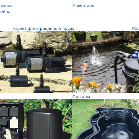
ование
Инвентарь
сейна
Расчет фильтрации для пруда
Рас
Фильтры