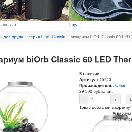
 садовые
Пруды
ы для пруда
серия biorb Classic
Аквариум biOrb Classic 60 LED
ариум biOrb Classic 60 LED Th
В наличии
Артикул:
45740
Производитель:
Oase
29 500 руб за шт.
-
+
Товар добавлен в корзину
Аквариум 
Thermo с