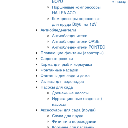
BOYU
« назад
Поршневые компрессоры
HAILEA ACO
Компрессоры поршневые
для пруда Boyu, на 12V
Антиобледенители
Антиобледенители
Антиобледенители OASE
Антиобледенители PONTEC
Плавающие фонтаны (аэраторы)
Садовые розетки
Корма для рыб и кормушки
Фонтанные насадки
Фонтаны для сада и дома
Изливы для водопадов
Насосы для сада
Дренажные насосы
Ирригационные (садовые)
насосы
Аксессуары для сада (пруда)
Сачки для пруда
Фитинги и переходники
Корзины для растений