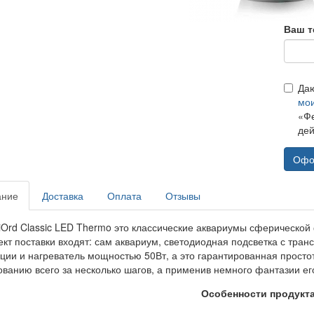
Ваш т
Да
мо
«Фе
дей
Офо
ание
Доставка
Оплата
Отзывы
iOrd Classic LED Thermo это классические аквариумы сферической
ект поставки входят: сам аквариум, светодиодная подсветка с тра
ции и нагреватель мощностью 50Вт, а это гарантированная простот
ованию всего за несколько шагов, а применив немного фантазии его
Особенности продукт