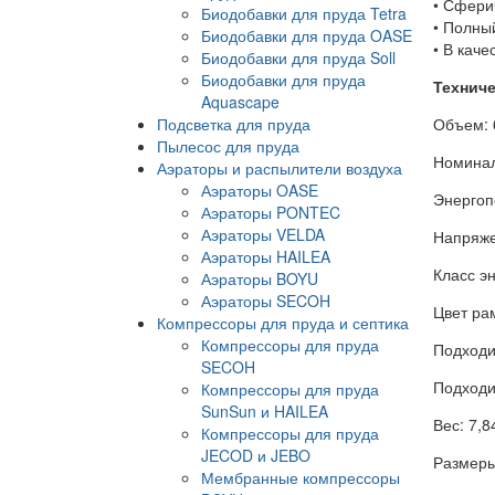
• Сфери
Биодобавки для пруда Tetra
• Полны
Биодобавки для пруда OASE
• В каче
Биодобавки для пруда Soll
Биодобавки для пруда
Техниче
Aquascape
Подсветка для пруда
Объем: 
Пылесос для пруда
Номинал
Аэраторы и распылители воздуха
Аэраторы OASE
Энергоп
Аэраторы PONTEC
Аэраторы VELDA
Напряже
Аэраторы HAILEA
Класс э
Аэраторы BOYU
Аэраторы SECOH
Цвет ра
Компрессоры для пруда и септика
Компрессоры для пруда
Подходи
SECOH
Подходи
Компрессоры для пруда
SunSun и HAILEA
Вес: 7,84
Компрессоры для пруда
JECOD и JEBO
Размеры
Мембранные компрессоры