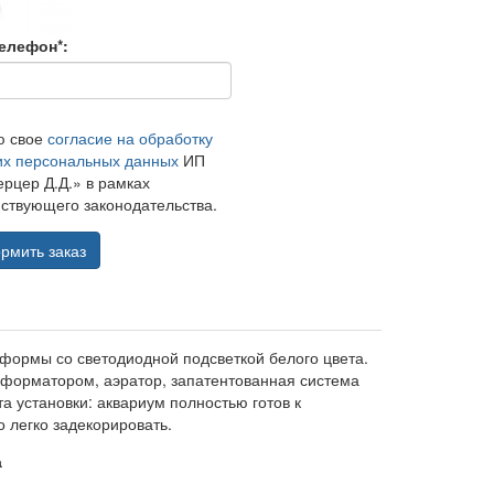
елефон*:
ю свое
согласие на обработку
их персональных данных
ИП
рцер Д.Д.» в рамках
ствующего законодательства.
рмить заказ
 формы со светодиодной подсветкой белого цвета.
нсформатором, аэратор, запатентованная система
а установки: аквариум полностью готов к
 легко задекорировать.
а