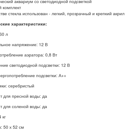
ческий аквариум со светодиодной подсветкой
й комплект
стве стекла использован - легкий, прозрачный и крепкий акрил
ские характеристики:
60 л
ьное напряжение: 12 В
отребление аэратора: 0,8 Вт
ние светодиодной подсветки: 12 В
нергопотребление подсветки: А++
мки: серебристый
т для пресной воды: да
т для соленой воды: да
 кг
: 50 х 52 см