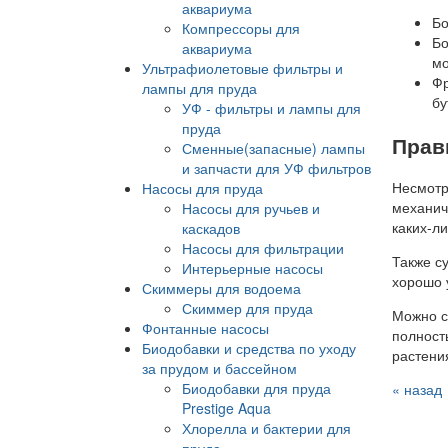
аквариума
Бо
Компрессоры для
Бо
аквариума
мо
Ультрафиолетовые фильтры и
Фр
лампы для пруда
бу
УФ - фильтры и лампы для
пруда
Прав
Сменные(запасные) лампы
и запчасти для УФ фильтров
Несмотр
Насосы для пруда
механич
Насосы для ручьев и
каких-л
каскадов
Насосы для фильтрации
Также с
Интерьерные насосы
хорошо 
Скиммеры для водоема
Скиммер для пруда
Можно с
Фонтанные насосы
полност
Биодобавки и средства по уходу
растени
за прудом и бассейном
Биодобавки для пруда
« назад
Prestige Aqua
Хлорелла и бактерии для
пруда