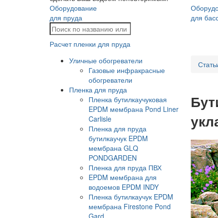
Оборудование
Оборуд
для пруда
для бас
Расчет пленки для пруда
Уличные обогреватели
Стать
Газовые инфракрасные
обогреватели
Пленка для пруда
Бут
Пленка бутилкаучуковая
EPDM мембрана Pond Liner
укл
Carlisle
Пленка для пруда
бутилкаучук EPDM
мембрана GLQ
PONDGARDEN
Пленка для пруда ПВХ
EPDM мембрана для
водоемов EPDM INDY
Пленка бутилкаучук EPDM
мембрана Firestone Pond
Gard