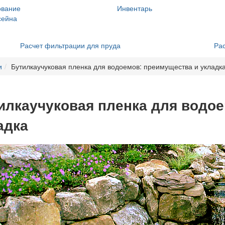
ование
Инвентарь
сейна
Расчет фильтрации для пруда
Рас
и
Бутилкаучуковая пленка для водоемов: преимущества и укладк
илкаучуковая пленка для водо
адка