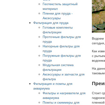
Геотекстиль защитный
материал
Пленки для пруда -
Аксессуары
Фильтрация для пруда
Готовые комплекты
фильтрации
Проточные фильтры для
Водоем 
пруда
сегодня
Напорные фильтры для
пруда
Как изве
Погружные фильтры для
с рытьем
пруда
водоема
Модульная система
На данн
фильтрации
таковым
Аксессуары и запчасти для
фильтра
Преи
Фильтрация и помпы для
аквариума
Фильтры и нагреватели для
Стоит ср
аквариума
гидроиз
Помпы и скиммеры для
пленкой