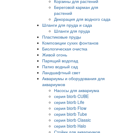
Корзины для растений
Береговой карман для
растений
Декорация для водного сада
Шланги для пруда и сада
Шланги для пруда
Пластиковые пруды
Композиции сухих фонтанов
Биологическая очистка
Живой огонь
Парящий водопад
Патио водный сад
Ландшафтный свет
Аквариумы и оборудования для
аквариумов
Насосы для аквариума
серия biorb CUBE
серия biorb Life
серия biorb Flow
серия biorb Tube
серия biorb Classic
серия biorb Halo
Стойки для аквариумов