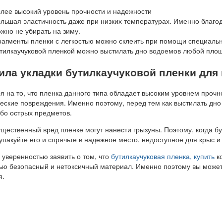
лее высокий уровень прочности и надежности
льшая эластичность даже при низких температурах. Именно благод
жно не убирать на зиму.
агменты пленки с легкостью можно склеить при помощи специальн
тилкаучуковой пленкой можно выстилать дно водоемов любой пло
ила укладки бутилкаучуковой пленки для
я на то, что пленка данного типа обладает высоким уровнем прочн
еские повреждения. Именно поэтому, перед тем как выстилать дно
ибо острых предметов.
ущественный вред пленке могут нанести грызуны. Поэтому, когда бу
упакуйте его и спрячьте в надежное место, недоступное для крыс 
 уверенностью заявить о том, что
бутилкаучуковая пленка, купить
ко
ью безопасный и нетоксичный материал. Именно поэтому вы может
я.