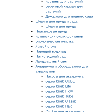
Корзины для растений
Береговой карман для
растений
Декорация для водного сада
Шланги для пруда и сада
Шланги для пруда
Пластиковые пруды
Композиции сухих фонтанов
Биологическая очистка
Живой огонь
Парящий водопад
Патио водный сад
Ландшафтный свет
Аквариумы и оборудования для
аквариумов
Насосы для аквариума
серия biorb CUBE
серия biorb Life
серия biorb Flow
серия biorb Tube
серия biorb Classic
серия biorb Halo
Стойки для аквариумов