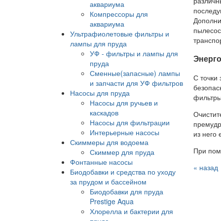
различн
аквариума
последу
Компрессоры для
Дополни
аквариума
пылесос
Ультрафиолетовые фильтры и
транспо
лампы для пруда
УФ - фильтры и лампы для
Энерго
пруда
Сменные(запасные) лампы
С точки
и запчасти для УФ фильтров
безопас
Насосы для пруда
фильтры
Насосы для ручьев и
каскадов
Очистит
Насосы для фильтрации
премудр
Интерьерные насосы
из него 
Скиммеры для водоема
При пом
Скиммер для пруда
Фонтанные насосы
« назад
Биодобавки и средства по уходу
за прудом и бассейном
Биодобавки для пруда
Prestige Aqua
Хлорелла и бактерии для
пруда