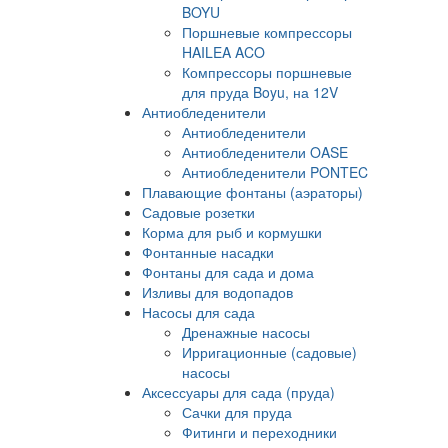
BOYU
Поршневые компрессоры
HAILEA ACO
Компрессоры поршневые
для пруда Boyu, на 12V
Антиобледенители
Антиобледенители
Антиобледенители OASE
Антиобледенители PONTEC
Плавающие фонтаны (аэраторы)
Садовые розетки
Корма для рыб и кормушки
Фонтанные насадки
Фонтаны для сада и дома
Изливы для водопадов
Насосы для сада
Дренажные насосы
Ирригационные (садовые)
насосы
Аксессуары для сада (пруда)
Сачки для пруда
Фитинги и переходники