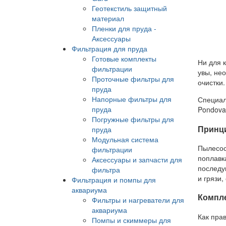
Геотекстиль защитный
материал
Пленки для пруда -
Аксессуары
Фильтрация для пруда
Готовые комплекты
Ни для к
фильтрации
увы, не
Проточные фильтры для
очистки
пруда
Напорные фильтры для
Специал
пруда
Pondova
Погружные фильтры для
Принц
пруда
Модульная система
Пылесос
фильтрации
поплавк
Аксессуары и запчасти для
последу
фильтра
и грязи
Фильтрация и помпы для
аквариума
Компле
Фильтры и нагреватели для
аквариума
Как пра
Помпы и скиммеры для