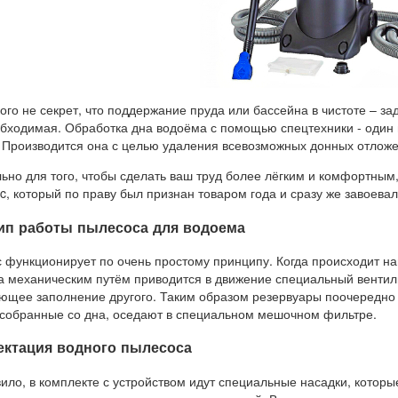
ого не секрет, что поддержание пруда или бассейна в чистоте – за
обходимая.
Обработка дна водоёма с помощью спецтехники - один 
. Производится она с целью удаления всевозможных донных отложе
ьно для того, чтобы сделать ваш труд более лёгким и комфортны
c, который по праву был признан товаром года и сразу же завоева
ип работы пылесоса для водоема
 функционирует по очень простому принципу. Когда происходит на
а механическим путём приводится в движение специальный вентил
ющее заполнение другого. Таким образом резервуары
поочередно 
, собранные со дна, оседают в специальном мешочном фильтре.
ктация водного пылесоса
вило, в комплекте с устройством идут специальные насадки, котор