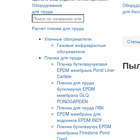
Оборудование
Оборуд
для пруда
для бас
Расчет пленки для пруда
Уличные обогреватели
Стать
Газовые инфракрасные
обогреватели
Пленка для пруда
Пыл
Пленка бутилкаучуковая
EPDM мембрана Pond Liner
Carlisle
Пленка для пруда
бутилкаучук EPDM
мембрана GLQ
PONDGARDEN
Пленка для пруда ПВХ
EPDM мембрана для
водоемов EPDM INDY
Пленка бутилкаучук EPDM
мембрана Firestone Pond
Gard