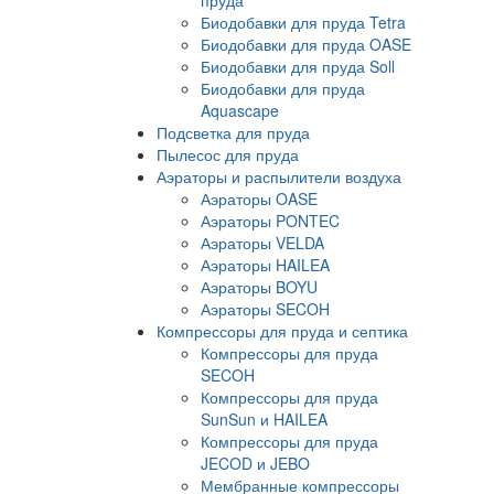
Биодобавки для пруда Tetra
Биодобавки для пруда OASE
Биодобавки для пруда Soll
Биодобавки для пруда
Aquascape
Подсветка для пруда
Пылесос для пруда
Аэраторы и распылители воздуха
Аэраторы OASE
Аэраторы PONTEC
Аэраторы VELDA
Аэраторы HAILEA
Аэраторы BOYU
Аэраторы SECOH
Компрессоры для пруда и септика
Компрессоры для пруда
SECOH
Компрессоры для пруда
SunSun и HAILEA
Компрессоры для пруда
JECOD и JEBO
Мембранные компрессоры