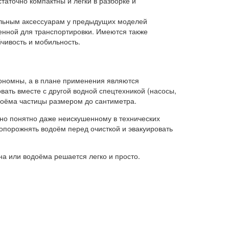
таточно компактны и легки в разборке и
ельным аксессуарам у предыдущих моделей
нной для транспортировки. Имеются также
чивость и мобильность.
кономны, а в плане применения являются
ать вместе с другой водной спецтехникой (насосы,
доёма частицы размером до сантиметра.
вно понятно даже неискушенному в технических
опорожнять водоём перед очисткой и эвакуировать
а или водоёма решается легко и просто.