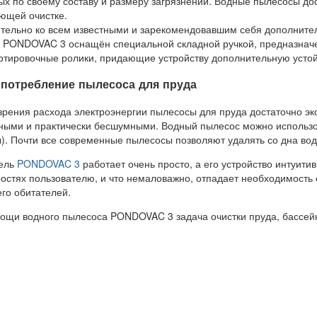
ых по своему составу и размеру загрязнений. Водные пылесосы
дос
ющей очистке.
тельно ко всем известными и зарекомендовавшим себя дополнит
 PONDOVAC 3 оснащён специальной складной ручкой, предназначе
ртировочные ролики, придающие устройству дополнительную устой
потребление пылесоса для пруда
 зрения расхода электроэнергии пылесосы для пруда достаточно э
ными и практически бесшумными. Водный пылесос можно использов
). Почти все современные пылесосы позволяют удалять со дна во
ель
PONDOVAC 3
работает очень просто, а его устройство интуити
остях пользователю, и что немаловажно, отпадает необходимость 
его обитателей.
ощи водного пылесоса PONDOVAC 3 задача очистки пруда, бассейн