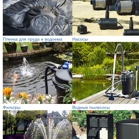
Пленка для пруда и водоема
Насосы
Фильтры
Водные пылесосы