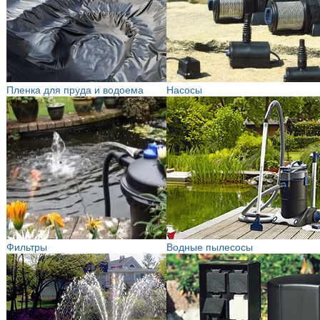
Пленка для пруда и водоема
Насосы
Фильтры
Водные пылесосы