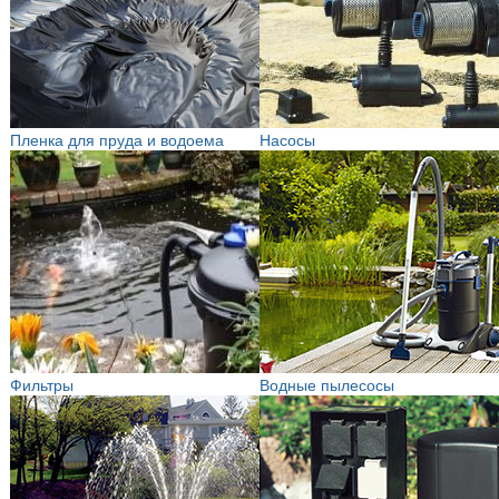
Пленка для пруда и водоема
Насосы
Фильтры
Водные пылесосы