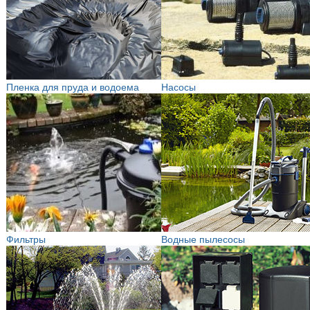
Пленка для пруда и водоема
Насосы
Фильтры
Водные пылесосы