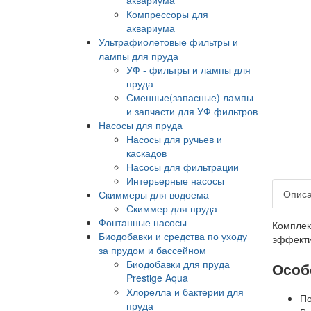
Компрессоры для
аквариума
Ультрафиолетовые фильтры и
лампы для пруда
УФ - фильтры и лампы для
пруда
Сменные(запасные) лампы
и запчасти для УФ фильтров
Насосы для пруда
Насосы для ручьев и
каскадов
Насосы для фильтрации
Интерьерные насосы
Опис
Скиммеры для водоема
Скиммер для пруда
Фонтанные насосы
Комплект
Биодобавки и средства по уходу
эффекти
за прудом и бассейном
Биодобавки для пруда
Особе
Prestige Aqua
Хлорелла и бактерии для
По
пруда