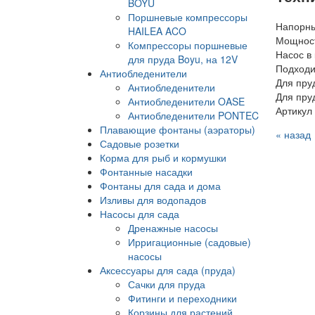
BOYU
Поршневые компрессоры
Напорны
HAILEA ACO
Мощност
Компрессоры поршневые
Насос в
для пруда Boyu, на 12V
Подходи
Антиобледенители
Для пру
Антиобледенители
Для пру
Антиобледенители OASE
Артикул
Антиобледенители PONTEC
Плавающие фонтаны (аэраторы)
« назад
Садовые розетки
Корма для рыб и кормушки
Фонтанные насадки
Фонтаны для сада и дома
Изливы для водопадов
Насосы для сада
Дренажные насосы
Ирригационные (садовые)
насосы
Аксессуары для сада (пруда)
Сачки для пруда
Фитинги и переходники
Корзины для растений