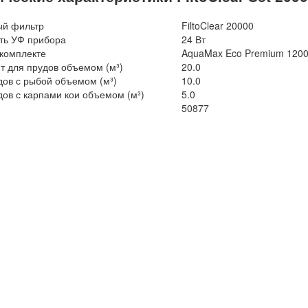
й фильтр
FiltoClear 20000
ь УФ прибора
24 Вт
 комплекте
AquaMax Eco Premium 120
т для прудов объемом (м³)
20.0
дов с рыбой объемом (м³)
10.0
дов с карпами кои объемом (м³)
5.0
50877