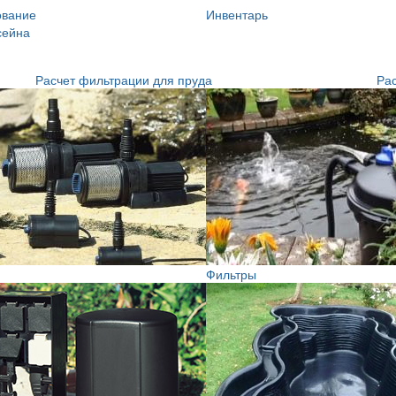
ование
Инвентарь
сейна
Расчет фильтрации для пруда
Рас
Фильтры