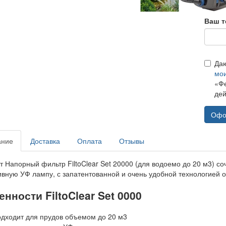
Ваш т
Да
мо
«Фе
дей
Офо
ание
Доставка
Оплата
Отзывы
 Напорный фильтр FiltoClear Set 20000 (для водоемо до 20 м3) соч
вную УФ лампу, с запатентованной и очень удобной технологией о
нности FiltoClear Set 0000
дходит для прудов объемом до 20 м3