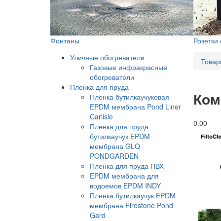
Фонтаны
Розетки
Уличные обогреватели
Товар
Газовые инфракрасные
обогреватели
Пленка для пруда
Ком
Пленка бутилкаучуковая
EPDM мембрана Pond Liner
Carlisle
0.0
0
Пленка для пруда
бутилкаучук EPDM
мембрана GLQ
PONDGARDEN
Пленка для пруда ПВХ
EPDM мембрана для
водоемов EPDM INDY
Пленка бутилкаучук EPDM
мембрана Firestone Pond
Gard