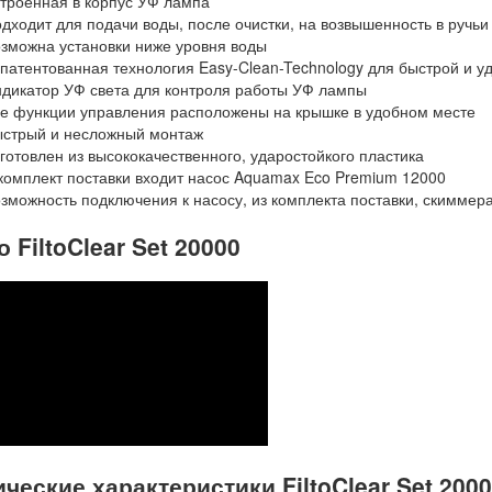
троенная в корпус УФ лампа
дходит для подачи воды, после очистки, на возвышенность в ручьи
зможна установки ниже уровня воды
патентованная технология Easy-Clean-Technology для быстрой и у
дикатор УФ света для контроля работы УФ лампы
е функции управления расположены на крышке в удобном месте
стрый и несложный монтаж
готовлен из высококачественного, ударостойкого пластика
комплект поставки входит насос Aquamax Eco Premium 12000
зможность подключения к насосу, из комплекта поставки, скиммер
 FiltoClear Set 20000
ческие характеристики FiltoClear Set 200