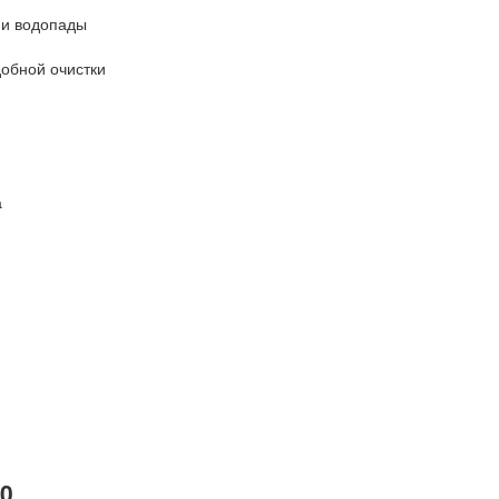
 и водопады
добной очистки
а
00