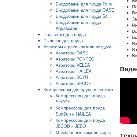
Вс
Биодобавки для пруда Tetra
По
Биодобавки для пруда OASE
Во
Биодобавки для пруда Soll
За
Биодобавки для пруда
Ин
Aquascape
Вс
Подсветка для пруда
Бы
Пылесос для пруда
Из
Аэраторы и распылители воздуха
В 
Аэраторы OASE
Во
Аэраторы PONTEC
Аэраторы VELDA
Видео
Аэраторы HAILEA
Аэраторы BOYU
Аэраторы SECOH
Компрессоры для пруда и септика
Компрессоры для пруда
SECOH
Компрессоры для пруда
SunSun и HAILEA
Компрессоры для пруда
JECOD и JEBO
Мембранные компрессоры
Техни