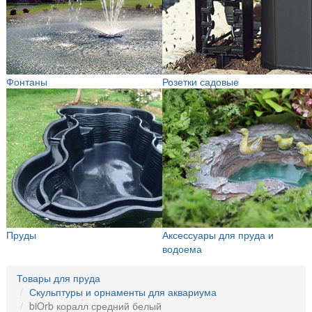
Фонтаны
Розетки садовые
Пруды
Аксессуары для пруда и
водоема
Товары для пруда
Скульптуры и орнаменты для аквариума
biOrb коралл средний белый