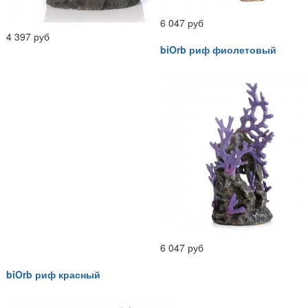
6 047 руб
4 397 руб
biOrb риф фиолетовый
6 047 руб
biOrb риф красный