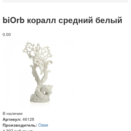
biOrb коралл средний белый
0.0
0
В наличии
Артикул:
46128
Производитель:
Oase
4 397 руб за шт.