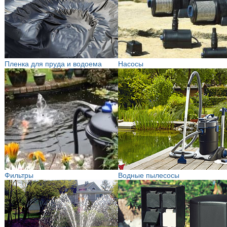
Пленка для пруда и водоема
Насосы
Фильтры
Водные пылесосы