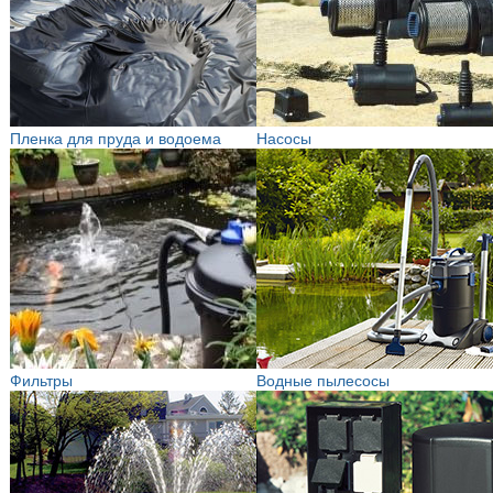
Пленка для пруда и водоема
Насосы
Фильтры
Водные пылесосы