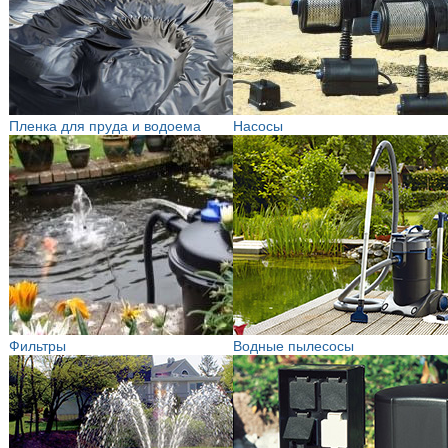
Пленка для пруда и водоема
Насосы
Фильтры
Водные пылесосы