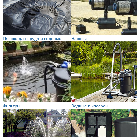
Пленка для пруда и водоема
Насосы
Фильтры
Водные пылесосы