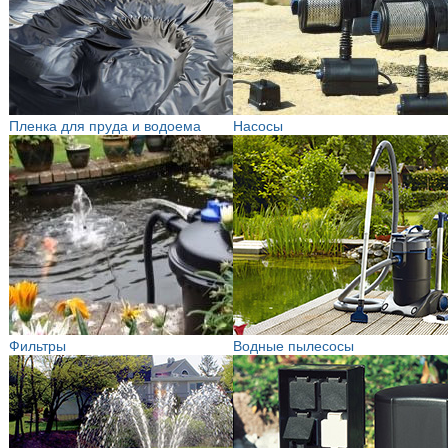
Пленка для пруда и водоема
Насосы
Фильтры
Водные пылесосы