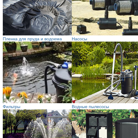
Пленка для пруда и водоема
Насосы
Фильтры
Водные пылесосы