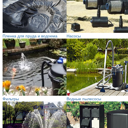
Пленка для пруда и водоема
Насосы
Фильтры
Водные пылесосы