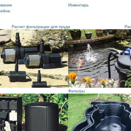
ование
Инвентарь
сейна
Расчет фильтрации для пруда
Рас
Фильтры