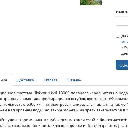
Ваш т
Да
мо
«Фе
дей
Офо
ание
Доставка
Оплата
Отзывы
ционная система BioSmart Set 18000 появилась сравнительно нед
же три различных типа фильтрационных губок, кроме того УФ ламп
дительностью
5300 л/ч, пятиметровый спиральный шланг, а так же 10
ен над уровнем воды, но так же может и на треть закапываться в г
оборудован тремя видами губок для механической и биологической 
альные загрязнения и нитевидные водоросли. Благодаря этому гара