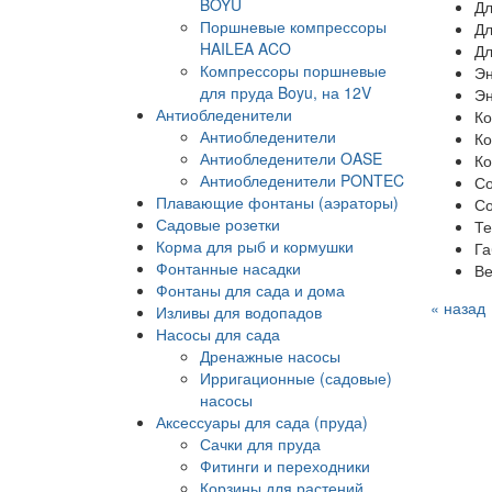
BOYU
Дл
Поршневые компрессоры
Дл
HAILEA ACO
Дл
Компрессоры поршневые
Эн
для пруда Boyu, на 12V
Эн
Антиобледенители
Ко
Антиобледенители
Ко
Антиобледенители OASE
Ко
Антиобледенители PONTEC
Со
Плавающие фонтаны (аэраторы)
Со
Садовые розетки
Те
Корма для рыб и кормушки
Га
Фонтанные насадки
Ве
Фонтаны для сада и дома
« назад
Изливы для водопадов
Насосы для сада
Дренажные насосы
Ирригационные (садовые)
насосы
Аксессуары для сада (пруда)
Сачки для пруда
Фитинги и переходники
Корзины для растений