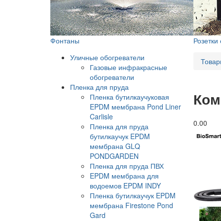
Фонтаны
Розетки
Уличные обогреватели
Товар
Газовые инфракрасные
обогреватели
Пленка для пруда
Ком
Пленка бутилкаучуковая
EPDM мембрана Pond Liner
Carlisle
0.0
0
Пленка для пруда
бутилкаучук EPDM
мембрана GLQ
PONDGARDEN
Пленка для пруда ПВХ
EPDM мембрана для
водоемов EPDM INDY
Пленка бутилкаучук EPDM
мембрана Firestone Pond
Gard