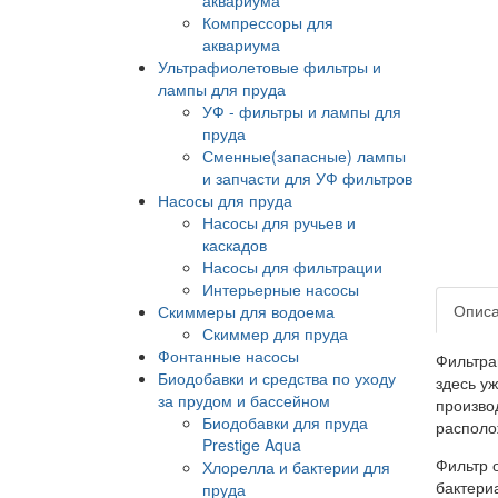
Компрессоры для
аквариума
Ультрафиолетовые фильтры и
лампы для пруда
УФ - фильтры и лампы для
пруда
Сменные(запасные) лампы
и запчасти для УФ фильтров
Насосы для пруда
Насосы для ручьев и
каскадов
Насосы для фильтрации
Интерьерные насосы
Опис
Скиммеры для водоема
Скиммер для пруда
Фонтанные насосы
Фильтра
Биодобавки и средства по уходу
здесь у
за прудом и бассейном
произво
Биодобавки для пруда
располож
Prestige Aqua
Фильтр 
Хлорелла и бактерии для
бактери
пруда