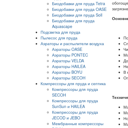
обогоще
Биодобавки для пруда Tetra
загрязн
Биодобавки для пруда OASE
Биодобавки для пруда Soll
Основн
Биодобавки для пруда
Aquascape
Подсветка для пруда
Пылесос для пруда
По
Аэраторы и распылители воздуха
Сп
Аэраторы OASE
Чи
Аэраторы PONTEC
Мо
Аэраторы VELDA
До
Аэраторы HAILEA
Не
Аэраторы BOYU
В 
Аэраторы SECOH
Оп
Компрессоры для пруда и септика
Компрессоры для пруда
SECOH
Техниче
Компрессоры для пруда
SunSun и HAILEA
Ма
Компрессоры для пруда
Мо
JECOD и JEBO
Но
Мембранные компрессоры
Ма