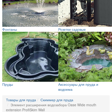
Фонтаны
Розетки садовые
Пруды
Аксессуары для пруда и
водоема
Товары для пруда
Скиммер для пруда
Элемент расширения водозабора Oase Wide mouth
extension ProfiSkim Wall