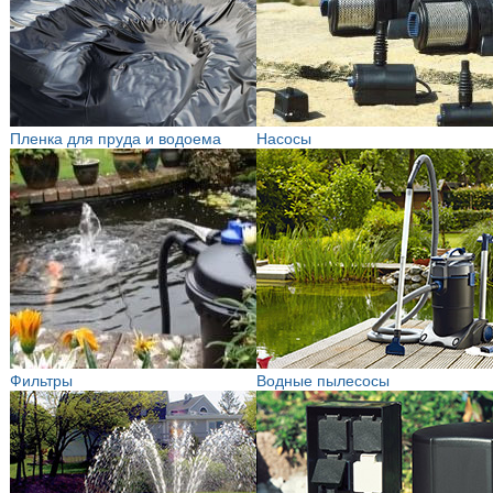
Пленка для пруда и водоема
Насосы
Фильтры
Водные пылесосы