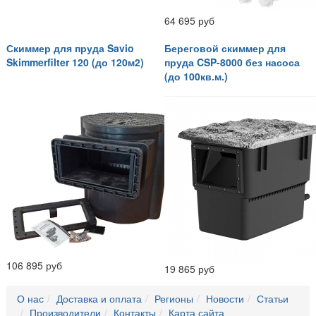
64 695 руб
Скиммер для пруда Savio
Береговой скиммер для
Skimmerfilter 120 (до 120м2)
пруда CSP-8000 без насоса
(до 100кв.м.)
106 895 руб
19 865 руб
О нас
Доставка и оплата
Регионы
Новости
Статьи
Производители
Контакты
Карта сайта