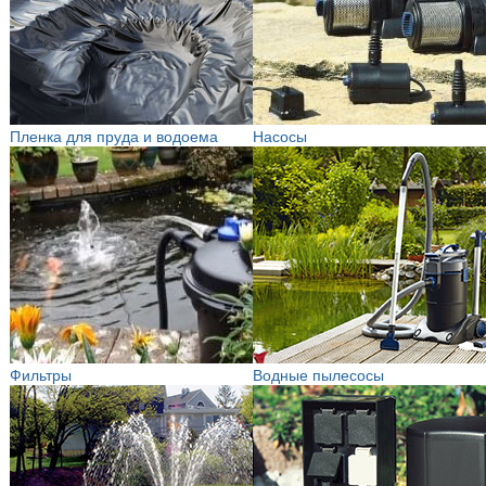
Пленка для пруда и водоема
Насосы
Фильтры
Водные пылесосы