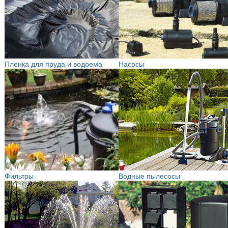
Пленка для пруда и водоема
Насосы
Фильтры
Водные пылесосы