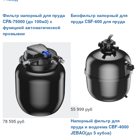
Фильтр напорный для пруда
Биофильтр напорный для
CPA-75000 (до 100м3) с
пруда CSF-600 для пруда
функцией автоматической
промывки
55 999 руб
Напорный фильтр для
78 595 руб
пруда и водоема CBF-4000
JEBAO(до 5 кубов)