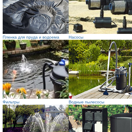
Пленка для пруда и водоема
Насосы
Фильтры
Водные пылесосы