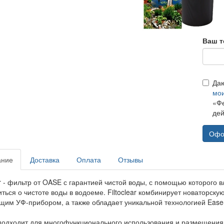
Ваш т
Да
мо
«Фе
дей
Офо
ание
Доставка
Оплата
Отзывы
ear - фильтр от OASE с гарантией чистой воды, с помощью которог
иться о чистоте воды в водоеме. Filtoclear комбинирует новаторс
им УФ-прибором, а также обладает уникальной технологией Ease-
подходит для многофункционального использования и размещения 