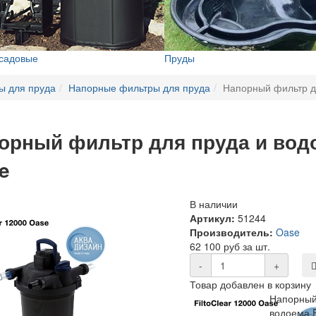
 садовые
Пруды
ы для пруда
Напорные фильтры для пруда
Напорный фильтр дл
орный фильтр для пруда и водое
e
В наличии
Артикул:
51244
Производитель:
Oase
62 100 руб за шт.
-
+
Товар добавлен в корзину
Напорный
водоема F