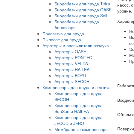
Биодобавки для пруда Tetra
насос, 
Биодобавки для пруда OASE
уровне.
Биодобавки для пруда Soll
Характер
Биодобавки для пруда
Aquascape
Не
Подсветка для пруда
Вы
Пылесос для пруда
во
Аэраторы и распылители воздуха
Эф
Аэраторы OASE
Мо
Аэраторы PONTEC
Пр
Аэраторы VELDA
Аэраторы HAILEA
Аэраторы BOYU
Аэраторы SECOH
Габарит
Компрессоры для пруда и септика
Компрессоры для пруда
SECOH
Входной
Компрессоры для пруда
SunSun и HAILEA
Объем ф
Компрессоры для пруда
JECOD и JEBO
Поверхно
Мембранные компрессоры