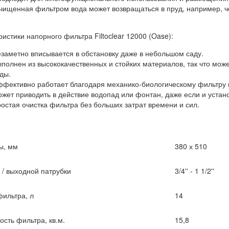
очищенная фильтром вода может возвращаться в пруд, например, 
истики напорного фильтра Filtoclear 12000 (Oase):
заметно вписывается в обстановку даже в небольшом саду.
полнен из высококачественных и стойких материалов, так что може
ды.
фективно работает благодаря механико-биологическому фильтру 
жет приводить в действие водопад или фонтан, даже если и устан
остая очистка фильтра без больших затрат времени и сил.
ы, мм
380 х 510
 / выходной патрубки
3/4'' - 1 1/2''
ильтра, л
14
сть фильтра, кв.м.
15,8