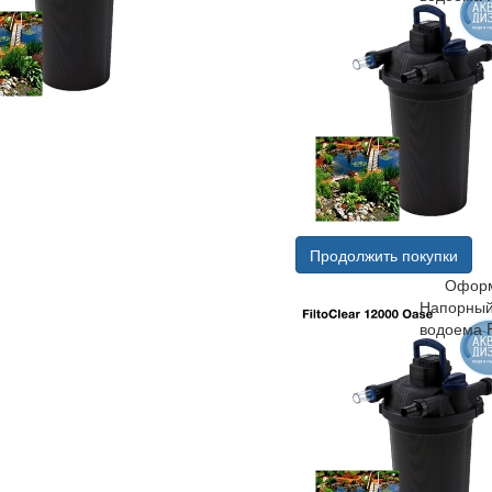
Продолжить покупки
Оформ
Напорный
водоема F