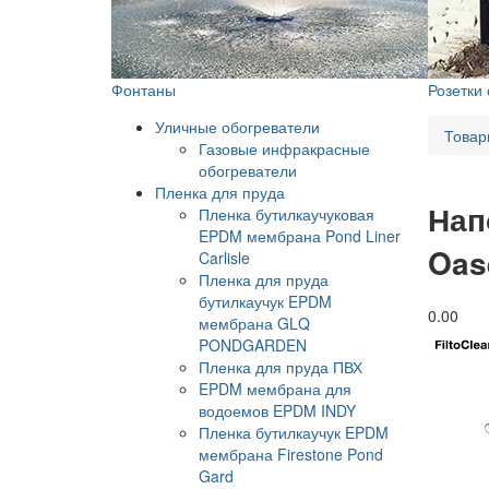
Фонтаны
Розетки
Уличные обогреватели
Товар
Газовые инфракрасные
обогреватели
Пленка для пруда
Нап
Пленка бутилкаучуковая
EPDM мембрана Pond Liner
Oas
Carlisle
Пленка для пруда
бутилкаучук EPDM
0.0
0
мембрана GLQ
PONDGARDEN
Пленка для пруда ПВХ
EPDM мембрана для
водоемов EPDM INDY
Пленка бутилкаучук EPDM
мембрана Firestone Pond
Gard