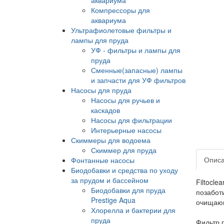
Компрессоры для
аквариума
Ультрафиолетовые фильтры и
лампы для пруда
УФ - фильтры и лампы для
пруда
Сменные(запасные) лампы
и запчасти для УФ фильтров
Насосы для пруда
Насосы для ручьев и
каскадов
Насосы для фильтрации
Интерьерные насосы
Скиммеры для водоема
Скиммер для пруда
Опис
Фонтанные насосы
Биодобавки и средства по уходу
за прудом и бассейном
Filtocl
Биодобавки для пруда
позабот
Prestige Aqua
очищающ
Хлорелла и бактерии для
пруда
Фильтр 