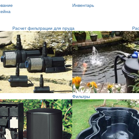
ование
Инвентарь
сейна
Расчет фильтрации для пруда
Рас
Фильтры