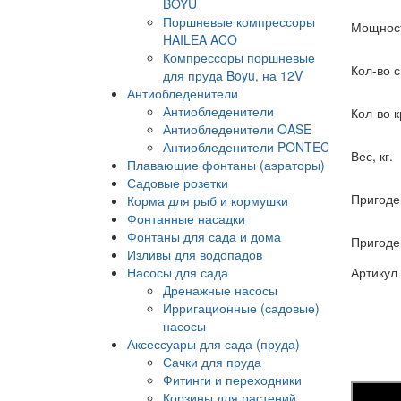
BOYU
Поршневые компрессоры
Мощност
HAILEA ACO
Компрессоры поршневые
Кол-во 
для пруда Boyu, на 12V
Антиобледенители
Антиобледенители
Кол-во 
Антиобледенители OASE
Антиобледенители PONTEC
Вес, кг.
Плавающие фонтаны (аэраторы)
Садовые розетки
Пригоде
Корма для рыб и кормушки
Фонтанные насадки
Фонтаны для сада и дома
Пригоден
Изливы для водопадов
Насосы для сада
Артикул
Дренажные насосы
Ирригационные (садовые)
насосы
Аксессуары для сада (пруда)
Сачки для пруда
Фитинги и переходники
Корзины для растений