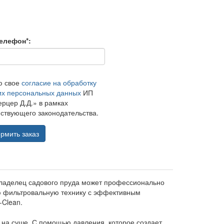
елефон*:
ю свое
согласие на обработку
их персональных данных
ИП
рцер Д.Д.» в рамках
ствующего законодательства.
рмить заказ
о владелец садового пруда может профессионально
кую фильтровальную технику с эффективным
Clean.
на суше. С помощью давления, которое создает