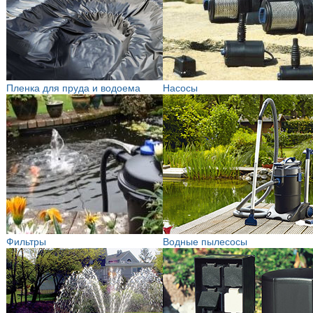
Пленка для пруда и водоема
Насосы
Фильтры
Водные пылесосы