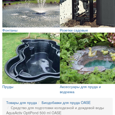
Фонтаны
Розетки садовые
Пруды
Аксессуары для пруда и
водоема
Товары для пруда
Биодобавки для пруда OASE
Средство для подготовки колодезной и дождевой воды
AquaActiv OptiPond 500 ml OASE