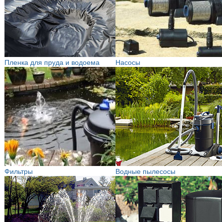
Пленка для пруда и водоема
Насосы
Фильтры
Водные пылесосы