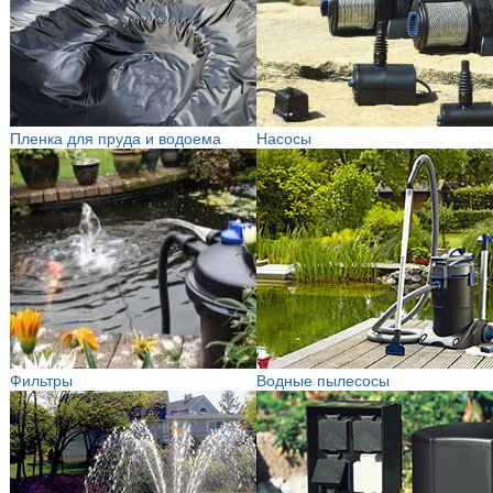
Пленка для пруда и водоема
Насосы
Фильтры
Водные пылесосы