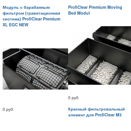
Модуль с барабанным
ProfiClear Premium Moving
фильтром (гравитационная
Bed Modul
система) ProfiClear Premium
XL EGC NEW
0 руб
Красный фильтровальный
0 руб
элемент для ProfiClear M3