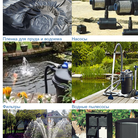
Пленка для пруда и водоема
Насосы
Фильтры
Водные пылесосы