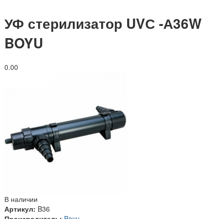
УФ стерилизатор UVС -А36W
BOYU
0.0
0
В наличии
Артикул:
B36
Производитель:
Boyu