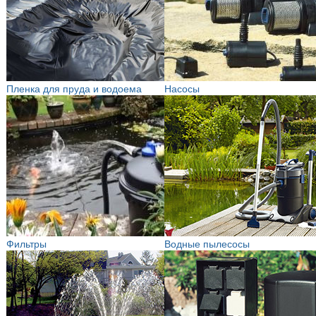
Пленка для пруда и водоема
Насосы
Фильтры
Водные пылесосы