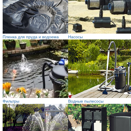
Пленка для пруда и водоема
Насосы
Фильтры
Водные пылесосы