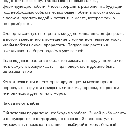
подготовить к сезону. Так называют новые завязи,
формирующие побеги. Чтобы сохранить растения на будущий
год, необходимо собрать их молодые побеги в плоский сосуд
с песком, пролить водой и оставить в месте, которое точно
не промёрзнет.
Эксперты советуют не трогать сосуд до конца января-февраля,
а потом занести его в помещение с комнатной температурой,
чтобы побеги начали прорастать. Подросшие растения
высаживают на берег водоёма уже весной.
Если водяные растения остаются зимовать в пруду, поместите
их в самую глубокую часть — до поверхности должно быть
не менее 30 см.
Кстати, кувшинки и некоторые другие цветы можно просто
пересадить в грунт и прикрыть листьями, торфом, хворостом
или опилками для тепла в мороз.
Как зимуют рыбы
Обитателям пруда тоже необходима забота. Зимой рыба «спит»
и не нуждается в подкормке, но осенью ей надо «нагулять
жирок», и тут поможет питание — выбирайте корм, богатый