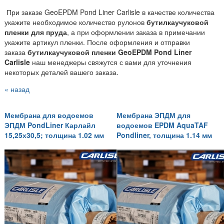
При заказе GeoEPDM Pond Liner Carlisle в качестве количества
укажите необходимое количество рулонов
бутилкаучуковой
пленки для пруда
, а при оформлении заказа в примечании
укажите артикул пленки. После оформления и отправки
заказа
бутилкаучуковой пленки GeoEPDM Pond Liner
Carlisle
наш менеджеры свяжутся с вами для уточнения
некоторых деталей вашего заказа.
« назад
Мембрана для водоемов
Мембрана ЭПДМ для
ЭПДМ PondLiner Карлайл
водоемов EPDM AquaTAF
15,25х30,5; толщина 1.02 мм
Pondliner, толщина 1.14 мм