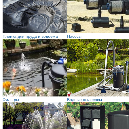
Пленка для пруда и водоема
Насосы
Фильтры
Водные пылесосы