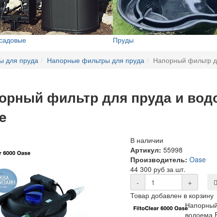
 садовые
Пруды
ы для пруда
Напорные фильтры для пруда
Напорный фильтр дл
орный фильтр для пруда и водое
e
В наличии
Артикул:
55998
Производитель:
Oase
44 300 руб за шт.
-
+
Товар добавлен в корзину
Напорный
водоема F