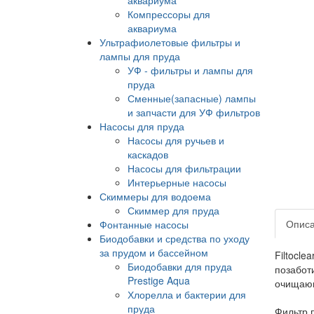
Компрессоры для
аквариума
Ультрафиолетовые фильтры и
лампы для пруда
УФ - фильтры и лампы для
пруда
Сменные(запасные) лампы
и запчасти для УФ фильтров
Насосы для пруда
Насосы для ручьев и
каскадов
Насосы для фильтрации
Интерьерные насосы
Скиммеры для водоема
Скиммер для пруда
Опис
Фонтанные насосы
Биодобавки и средства по уходу
за прудом и бассейном
Filtocl
Биодобавки для пруда
позабот
Prestige Aqua
очищающ
Хлорелла и бактерии для
пруда
Фильтр 