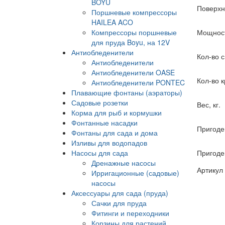
BOYU
Поверхно
Поршневые компрессоры
HAILEA ACO
Компрессоры поршневые
Мощност
для пруда Boyu, на 12V
Антиобледенители
Кол-во 
Антиобледенители
Антиобледенители OASE
Кол-во 
Антиобледенители PONTEC
Плавающие фонтаны (аэраторы)
Садовые розетки
Вес, кг.
Корма для рыб и кормушки
Фонтанные насадки
Пригоде
Фонтаны для сада и дома
Изливы для водопадов
Насосы для сада
Пригоден
Дренажные насосы
Артикул
Ирригационные (садовые)
насосы
Аксессуары для сада (пруда)
Сачки для пруда
Фитинги и переходники
Корзины для растений