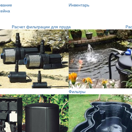
ование
Инвентарь
сейна
Расчет фильтрации для пруда
Рас
Фильтры