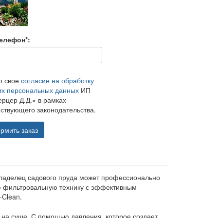
елефон*:
ю свое
согласие на обработку
их персональных данных
ИП
рцер Д.Д.» в рамках
ствующего законодательства.
рмить заказ
о владелец садового пруда может профессионально
кую фильтровальную технику с эффективным
Clean.
на суше. С помощью давления, которое создает