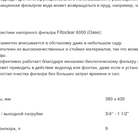
очищенная фильтром вода может возвращаться в пруд, например, 
истики напорного фильтра Filtoclear 6000 (Oase):
заметно вписывается в обстановку даже в небольшом саду.
полнен из высококачественных и стойких материалов, так что може
ды.
фективно работает благодаря механико-биологическому фильтру 
жет приводить в действие водопад или фонтан, даже если и устан
остая очистка фильтра без больших затрат времени и сил.
ы, мм
380 х 430
 / выходной патрубки
3/4'' - 1 1/2''
ильтра, л
9