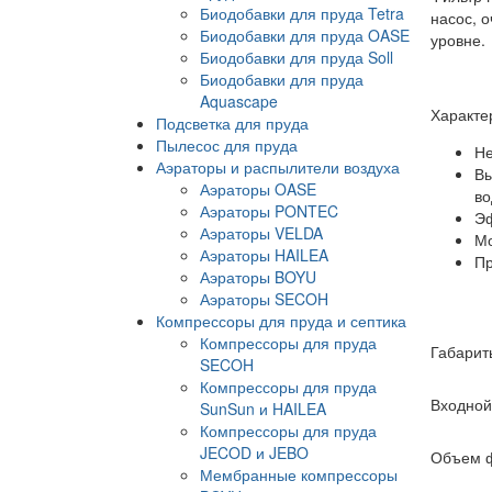
Биодобавки для пруда Tetra
насос, 
Биодобавки для пруда OASE
уровне.
Биодобавки для пруда Soll
Биодобавки для пруда
Aquascape
Характер
Подсветка для пруда
Пылесос для пруда
Не
Аэраторы и распылители воздуха
Вы
Аэраторы OASE
во
Аэраторы PONTEC
Эф
Аэраторы VELDA
Мо
Аэраторы HAILEA
Пр
Аэраторы BOYU
Аэраторы SECOH
Компрессоры для пруда и септика
Компрессоры для пруда
Габарит
SECOH
Компрессоры для пруда
Входной
SunSun и HAILEA
Компрессоры для пруда
JECOD и JEBO
Объем ф
Мембранные компрессоры