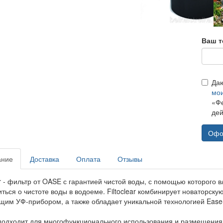
Ваш т
Да
мо
«Фе
дей
Офо
ание
Доставка
Оплата
Отзывы
ear - фильтр от OASE с гарантией чистой воды, с помощью которог
иться о чистоте воды в водоеме. Filtoclear комбинирует новаторс
им УФ-прибором, а также обладает уникальной технологией Ease-
подходит для многофункционального использования и размещения 