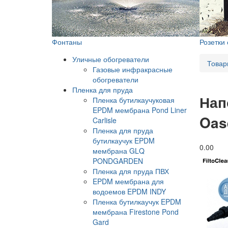
Фонтаны
Розетки
Уличные обогреватели
Товар
Газовые инфракрасные
обогреватели
Пленка для пруда
Нап
Пленка бутилкаучуковая
EPDM мембрана Pond Liner
Oas
Carlisle
Пленка для пруда
бутилкаучук EPDM
0.0
0
мембрана GLQ
PONDGARDEN
Пленка для пруда ПВХ
EPDM мембрана для
водоемов EPDM INDY
Пленка бутилкаучук EPDM
мембрана Firestone Pond
Gard