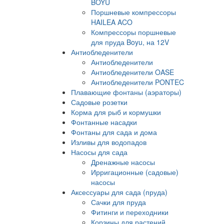
BOYU
Поршневые компрессоры
HAILEA ACO
Компрессоры поршневые
для пруда Boyu, на 12V
Антиобледенители
Антиобледенители
Антиобледенители OASE
Антиобледенители PONTEC
Плавающие фонтаны (аэраторы)
Садовые розетки
Корма для рыб и кормушки
Фонтанные насадки
Фонтаны для сада и дома
Изливы для водопадов
Насосы для сада
Дренажные насосы
Ирригационные (садовые)
насосы
Аксессуары для сада (пруда)
Сачки для пруда
Фитинги и переходники
Корзины для растений