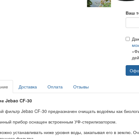
Ваш т
Да
мо
«Фе
дей
Офо
ание
Доставка
Оплата
Отзывы
е Jebao CF-30
й фильтр Jebao CF-30 предназначен очищать водоёмы как биологи
анный прибор оснащен встроенным УФ-стерилизатором.
можно устанавливать ниже уровня воды, закапывая его в землю. О
ленного фильтра.