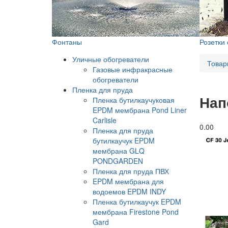
Фонтаны
Розетки
Уличные обогреватели
Товар
Газовые инфракрасные
обогреватели
Пленка для пруда
Нап
Пленка бутилкаучуковая
EPDM мембрана Pond Liner
Carlisle
0.0
0
Пленка для пруда
бутилкаучук EPDM
мембрана GLQ
PONDGARDEN
Пленка для пруда ПВХ
EPDM мембрана для
водоемов EPDM INDY
Пленка бутилкаучук EPDM
мембрана Firestone Pond
Gard