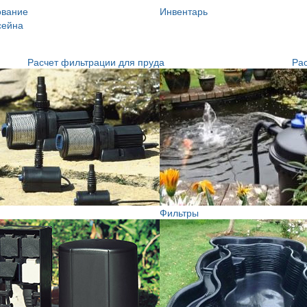
ование
Инвентарь
сейна
Расчет фильтрации для пруда
Рас
Фильтры