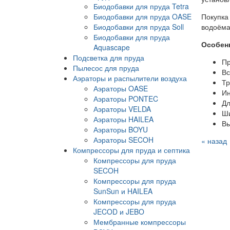
Биодобавки для пруда Tetra
Биодобавки для пруда OASE
Покупка
Биодобавки для пруда Soll
водоёма
Биодобавки для пруда
Особенн
Aquascape
Подсветка для пруда
Пр
Пылесос для пруда
Вс
Аэраторы и распылители воздуха
Тр
Аэраторы OASE
Ин
Аэраторы PONTEC
Дл
Аэраторы VELDA
Ши
Аэраторы HAILEA
Вы
Аэраторы BOYU
Аэраторы SECOH
« назад
Компрессоры для пруда и септика
Компрессоры для пруда
SECOH
Компрессоры для пруда
SunSun и HAILEA
Компрессоры для пруда
JECOD и JEBO
Мембранные компрессоры