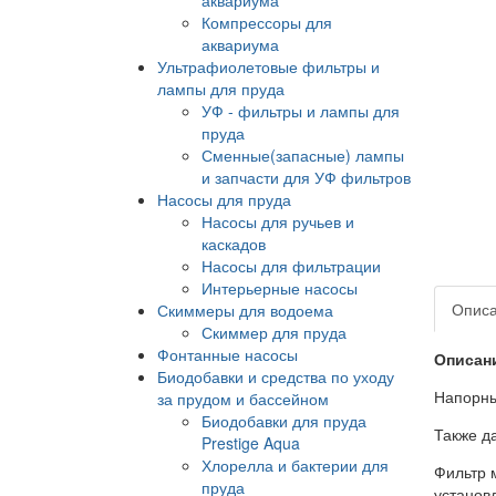
Компрессоры для
аквариума
Ультрафиолетовые фильтры и
лампы для пруда
УФ - фильтры и лампы для
пруда
Сменные(запасные) лампы
и запчасти для УФ фильтров
Насосы для пруда
Насосы для ручьев и
каскадов
Насосы для фильтрации
Интерьерные насосы
Опис
Скиммеры для водоема
Скиммер для пруда
Фонтанные насосы
Описани
Биодобавки и средства по уходу
Напорны
за прудом и бассейном
Биодобавки для пруда
Также д
Prestige Aqua
Хлорелла и бактерии для
Фильтр 
пруда
установ