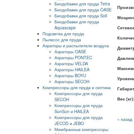
Биодобавки для пруда Tetra
Произво
Биодобавки для пруда OASE
Биодобавки для пруда Soll
Мощност
Биодобавки для пруда
Aquascape
Сетевое
Подсветка для пруда
Количес
Пылесос для пруда
Аэраторы и распылители воздуха
Диаметр
Аэраторы OASE
Аэраторы PONTEC
Давлени
Аэраторы VELDA
Максима
Аэраторы HAILEA
Аэраторы BOYU
Уровень
Аэраторы SECOH
Компрессоры для пруда и септика
Габарит
Компрессоры для пруда
Вес (кг)
SECOH
Компрессоры для пруда
SunSun и HAILEA
Компрессоры для пруда
« назад
JECOD и JEBO
Мембранные компрессоры