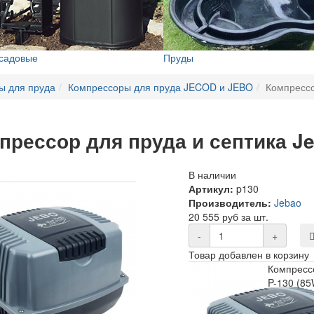
 садовые
Пруды
ы для пруда
Компрессоры для пруда JECOD и JEBO
Компрессо
прессор для пруда и септика Je
В наличии
Артикул:
p130
Производитель:
Jebao
20 555 руб за шт.
-
+
Товар добавлен в корзину
Компрессо
P-130 (85