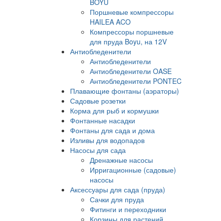
BOYU
Поршневые компрессоры
HAILEA ACO
Компрессоры поршневые
для пруда Boyu, на 12V
Антиобледенители
Антиобледенители
Антиобледенители OASE
Антиобледенители PONTEC
Плавающие фонтаны (аэраторы)
Садовые розетки
Корма для рыб и кормушки
Фонтанные насадки
Фонтаны для сада и дома
Изливы для водопадов
Насосы для сада
Дренажные насосы
Ирригационные (садовые)
насосы
Аксессуары для сада (пруда)
Сачки для пруда
Фитинги и переходники
Корзины для растений