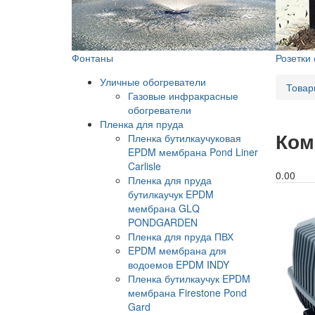
Фонтаны
Розетки
Уличные обогреватели
Товар
Газовые инфракрасные
обогреватели
Пленка для пруда
Ком
Пленка бутилкаучуковая
EPDM мембрана Pond Liner
Carlisle
0.0
0
Пленка для пруда
бутилкаучук EPDM
мембрана GLQ
PONDGARDEN
Пленка для пруда ПВХ
EPDM мембрана для
водоемов EPDM INDY
Пленка бутилкаучук EPDM
мембрана Firestone Pond
Gard