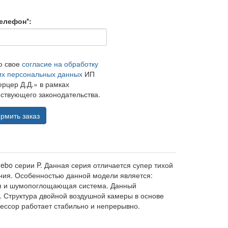
елефон*:
ю свое
согласие на обработку
их персональных данных
ИП
рцер Д.Д.» в рамках
ствующего законодательства.
рмить заказ
ebo серии P. Данная серия отличается супер тихой
ния. Особенностью данной модели является:
ия и шумопоглощающая система. Данный
 Структура двойной воздушной камеры в основе
ессор работает стабильно и непрерывно.