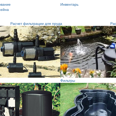
ование
Инвентарь
сейна
Расчет фильтрации для пруда
Рас
Фильтры