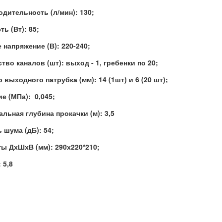
дительность (л/мин): 130;
ь (Вт): 85;
 напряжение (В): 220-240;
тво каналов (шт): выход - 1, гребенки по 20;
 выходного патрубка (мм): 14 (1шт) и 6 (20 шт);
е (МПа): 0,045;
льная глубина прокачки (м): 3,5
 шума (дБ): 54;
ы ДхШхВ (мм): 290х220*210;
: 5,8