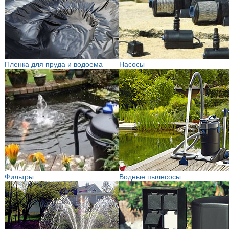
Пленка для пруда и водоема
Насосы
Фильтры
Водные пылесосы