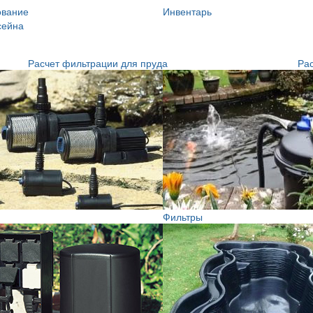
ование
Инвентарь
сейна
Расчет фильтрации для пруда
Рас
Фильтры