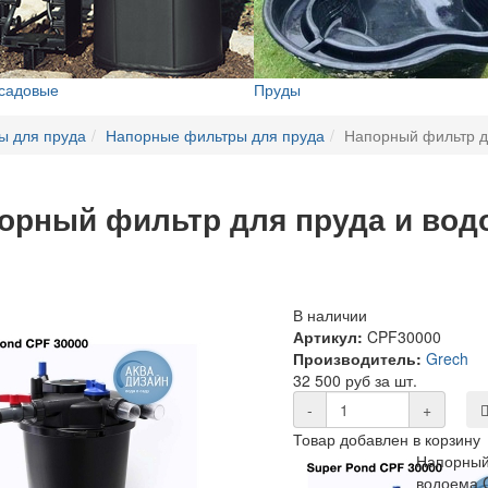
 садовые
Пруды
ы для пруда
Напорные фильтры для пруда
Напорный фильтр д
орный фильтр для пруда и водо
В наличии
Артикул:
CPF30000
Производитель:
Grech
32 500 руб за шт.
-
+
Товар добавлен в корзину
Напорный
водоема 