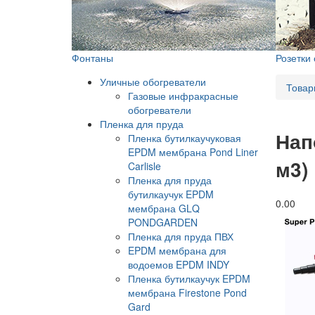
Фонтаны
Розетки
Уличные обогреватели
Товар
Газовые инфракрасные
обогреватели
Пленка для пруда
Нап
Пленка бутилкаучуковая
EPDM мембрана Pond Liner
м3)
Carlisle
Пленка для пруда
бутилкаучук EPDM
0.0
0
мембрана GLQ
PONDGARDEN
Пленка для пруда ПВХ
EPDM мембрана для
водоемов EPDM INDY
Пленка бутилкаучук EPDM
мембрана Firestone Pond
Gard