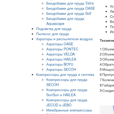
Биодобавки для пруда Tetra
Ус
Биодобавки для пруда OASE
Ле
Биодобавки для пруда Soll
Сп
Биодобавки для пруда
Во
Aquascape
По
Подсветка для пруда
Ис
Пылесос для пруда
Аэраторы и распылители воздуха
Техниче
Аэраторы OASE
Аэраторы PONTEC
1
Объем 
Аэраторы VELDA
2
Объем 
Аэраторы HAILEA
3
Объем
Аэраторы BOYU
4
Обрат
Аэраторы SECOH
5
Мощно
Компрессоры для пруда и септика
6
Пропус
Компрессоры для пруда
7
Количе
SECOH
8
Габари
Компрессоры для пруда
9
Соеди
SunSun и HAILEA
Компрессоры для пруда
JECOD и JEBO
Мембранные компрессоры