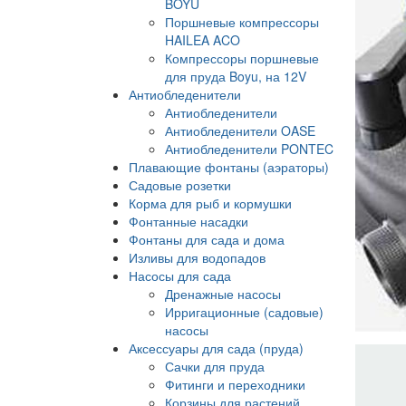
BOYU
Поршневые компрессоры
HAILEA ACO
Компрессоры поршневые
для пруда Boyu, на 12V
Антиобледенители
Антиобледенители
Антиобледенители OASE
Антиобледенители PONTEC
Плавающие фонтаны (аэраторы)
Садовые розетки
Корма для рыб и кормушки
Фонтанные насадки
Фонтаны для сада и дома
Изливы для водопадов
Насосы для сада
Дренажные насосы
Ирригационные (садовые)
насосы
Аксессуары для сада (пруда)
Сачки для пруда
Фитинги и переходники
Корзины для растений