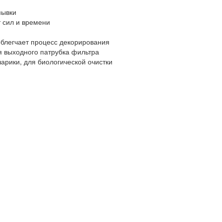
мывки
т сил и времени
облегчает процесс декорирования
я выходного патрубка фильтра
рики, для биологической очистки