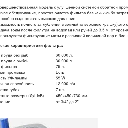
овершенствованная модель с улучшенной системой обратной про
гкое обслуживание, простая очистка фильтра без каких-либо затра
особен выдерживать высокое давление
зможность полного заглубления в землю(по верхнюю крышку),это 
дача воды после фильтра на водопад или ручей до 3,5 м. от уровн
пользуются фильтрующие маты с различной величиной пор и биоша
ские характеристики фильтра:
пруда без рыб
60 000 л.
пруда с рыбой
30 000 л.
 фильтра
75 л.
ная промывка
Есть
сть УФ-лампы
55 W
кная способность
12 000 л/ч
ство губок
7 шт.
тные размеры (ДхШхВ)
450х450х730 мм.
нение
от 3/4" до 2"