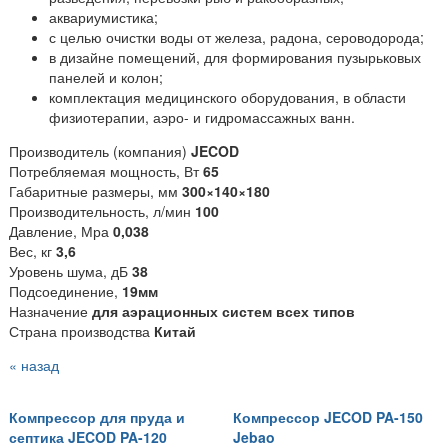
аквариумистика;
с целью очистки воды от железа, радона, сероводорода;
в дизайне помещений, для формирования пузырьковых
панелей и колон;
комплектация медицинского оборудования, в области
физиотерапии, аэро- и гидромассажных ванн.
Производитель (компания)
JECOD
Потребляемая мощность, Вт
65
Габаритные размеры, мм
300×140×180
Производительность, л/мин
100
Давление, Мра
0,038
Вес, кг
3,6
Уровень шума, дБ
38
Подсоединение,
19мм
Назначение
для аэрационных систем всех типов
Страна производства
Китай
« назад
Компрессор для пруда и
Компрессор JECOD PA-150
септика JECOD PA-120
Jebao