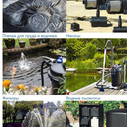
Пленка для пруда и водоема
Насосы
Фильтры
Водные пылесосы